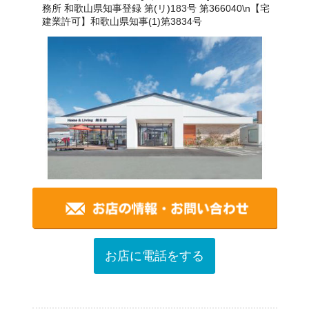
務所 和歌山県知事登録 第(リ)183号 第366040\n【宅
建業許可】和歌山県知事(1)第3834号
お店に電話をする