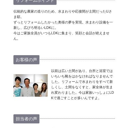
リフォームポイント
伝統的な農家の造りのため、水まわりや応接間が土間だったUさ
ま邸。
ずっとリフォームしたかった奥様の夢を実現。水まわり設備を一
新し、広びろ明るいLDKに。
今はご家族全員がいつもLDKに集まり、笑顔と会話が絶えませ
ん。
お客様の声
以前は広い土間があり、台所と浴室では
いちいち靴をはかなければなりませんで
した。リフォームで水まわりをすべて新
しくし、土間をなくすと、家全体が生ま
れ変わりました。今は家族いっしょにLD
Kで過ごすことが多いんですよ。
担当者の声