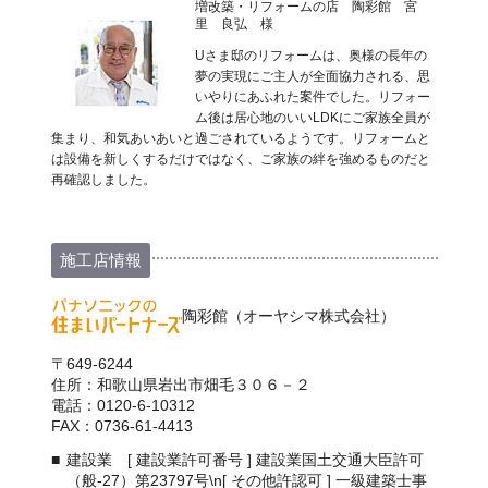
増改築・リフォームの店 陶彩館 宮
里 良弘 様
Uさま邸のリフォームは、奥様の長年の
夢の実現にご主人が全面協力される、思
いやりにあふれた案件でした。リフォー
ム後は居心地のいいLDKにご家族全員が
集まり、和気あいあいと過ごされているようです。リフォームと
は設備を新しくするだけではなく、ご家族の絆を強めるものだと
再確認しました。
施工店情報
陶彩館（オーヤシマ株式会社）
〒649-6244
住所：和歌山県岩出市畑毛３０６－２
電話：0120-6-10312
FAX：0736-61-4413
建設業 [ 建設業許可番号 ] 建設業国土交通大臣許可
（般-27）第23797号\n[ その他許認可 ] 一級建築士事