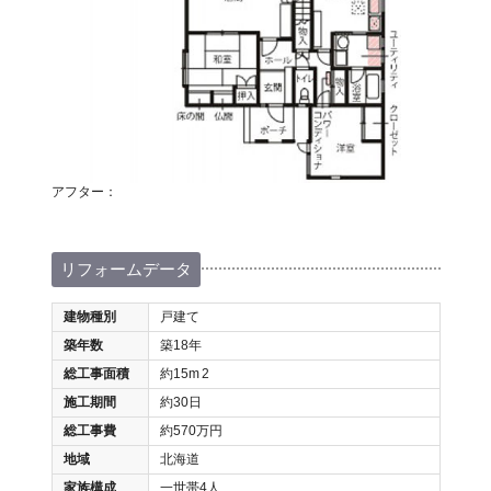
アフター：
リフォームデータ
建物種別
戸建て
築年数
築18年
総工事面積
約15m
2
施工期間
約30日
総工事費
約570万円
地域
北海道
家族構成
一世帯4人