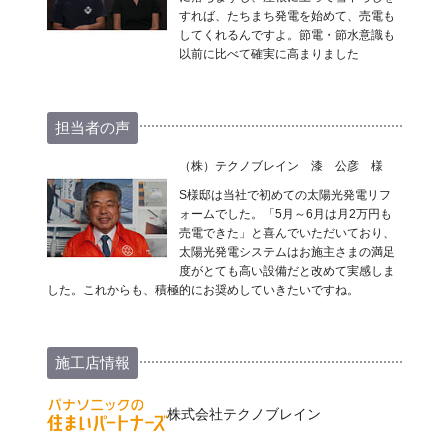
すれば、たちまち発電を始めて、売電も
してくれるんですよ。節電・節水意識も
以前に比べて確実に高まりました
担当者の声
（株）テクノブレイン 漆 公彦 様
S様邸は当社で初めての太陽光発電リフ
ォームでした。「5月～6月は月2万円も
売電できた」と喜んでいただいており、
太陽光発電システムはお施主さまの満足
度がとても高い設備だと改めて実感しま
した。これからも、積極的にお奨めしていきたいですね。
施工店情報
株式会社テクノブレイン