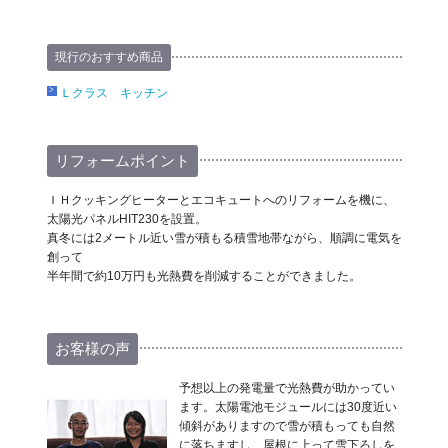
現行のおすすめ商品
Ｌクラス キッチン
リフォームポイント
ＩＨクッキングヒーターとエコキュートへのリフォームを機に、
太陽光パネルHIT230を設置。
真冬には2メートル近い雪が積もる積雪地帯ながら、順調に電気を
創って
半年間で約10万円も光熱費を削減することができました。
お客様の声
予想以上の発電量で光熱費が助かってい
ます。太陽電池モジュールには30度近い
傾斜がありますので雪が積もっても自然
に落ちますし、屋根に上って雪下ろしを