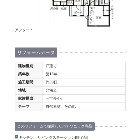
アフター：
リフォームデータ
建物種別
戸建て
築年数
築18年
施工期間
約30日
地域
北海道
家族構成
一世帯4人
テーマ
自然素材、その他
このリフォームで採用したパナソニック商品
キッチン リビングステーション[終了品]