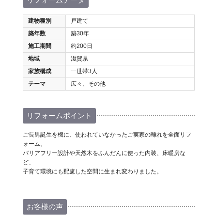
建物種別
戸建て
築年数
築30年
施工期間
約200日
地域
滋賀県
家族構成
一世帯3人
テーマ
広々、その他
リフォームポイント
ご長男誕生を機に、使われていなかったご実家の離れを全面リフ
ォーム。
バリアフリー設計や天然木をふんだんに使った内装、床暖房な
ど、
子育て環境にも配慮した空間に生まれ変わりました。
お客様の声