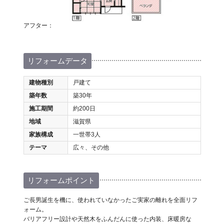
アフター：
リフォームデータ
建物種別
戸建て
築年数
築30年
施工期間
約200日
地域
滋賀県
家族構成
一世帯3人
テーマ
広々、その他
リフォームポイント
ご長男誕生を機に、使われていなかったご実家の離れを全面リフ
ォーム。
バリアフリー設計や天然木をふんだんに使った内装、床暖房な