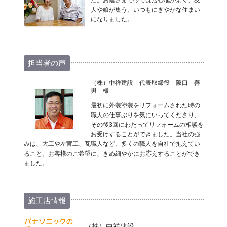
た。お陰さまで今では居心地がよく、友
人や娘が集う、いつもにぎやかな住まい
になりました。
担当者の声
（株）中祥建設 代表取締役 阪口 善
男 様
最初に外装塗装をリフォームされた時の
職人の仕事ぶりを気にいってくださり、
その後3回にわたってリフォームの相談を
お受けすることができました。当社の強
みは、大工や左官工、瓦職人など、多くの職人を自社で抱えてい
ること。お客様のご希望に、きめ細やかにお応えすることができ
ました。
施工店情報
（株）中祥建設