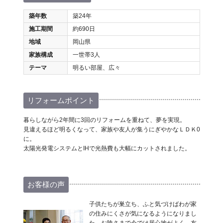
築年数
築24年
施工期間
約690日
地域
岡山県
家族構成
一世帯3人
テーマ
明るい部屋、広々
リフォームポイント
暮らしながら2年間に3回のリフォームを重ねて、夢を実現。
見違えるほど明るくなって、家族や友人が集うにぎやかなＬＤＫ0
に。
太陽光発電システムとIHで光熱費も大幅にカットされました。
お客様の声
子供たちが巣立ち、ふと気づけばわが家
の住みにくさが気になるようになりまし