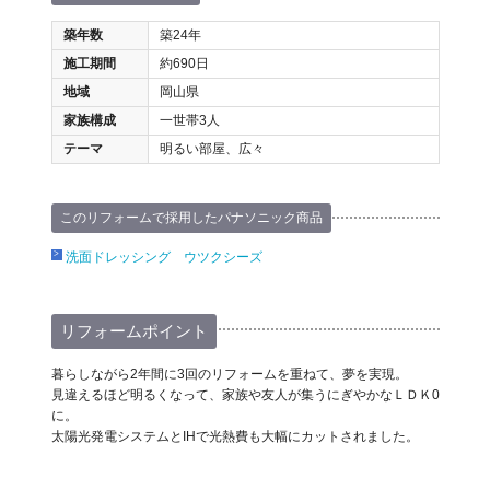
築年数
築24年
施工期間
約690日
地域
岡山県
家族構成
一世帯3人
テーマ
明るい部屋、広々
このリフォームで採用したパナソニック商品
洗面ドレッシング ウツクシーズ
リフォームポイント
暮らしながら2年間に3回のリフォームを重ねて、夢を実現。
見違えるほど明るくなって、家族や友人が集うにぎやかなＬＤＫ0
に。
太陽光発電システムとIHで光熱費も大幅にカットされました。