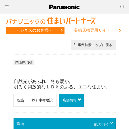
ビジネスのお客様へ
登録店様専用サイト
事例検索トップに戻る
岡山県 N様
自然光があふれ、冬も暖か。
明るく開放的なＬＤＫのある、エコな住まい。
担当： （株）中祥建設
店舗情報
他の部位