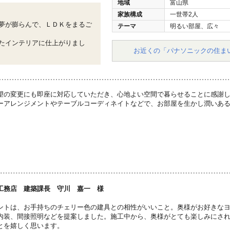
地域
富山県
家族構成
一世帯2人
夢が膨らんで、ＬＤＫをまるご
テーマ
明るい部屋、広々
たインテリアに仕上がりまし
お近くの「パナソニックの住ま
望の変更にも即座に対応していただき、心地よい空間で暮らせることに感謝
ーアレンジメントやテーブルコーディネイトなどで、お部屋を生かし潤いあ
工務店 建築課長 守川 嘉一 様
ントは、お手持ちのチェリー色の建具との相性がいいこと。奥様がお好きな
内装、間接照明などを提案しました。施工中から、奥様がとても楽しみにさ
とを嬉しく思います。