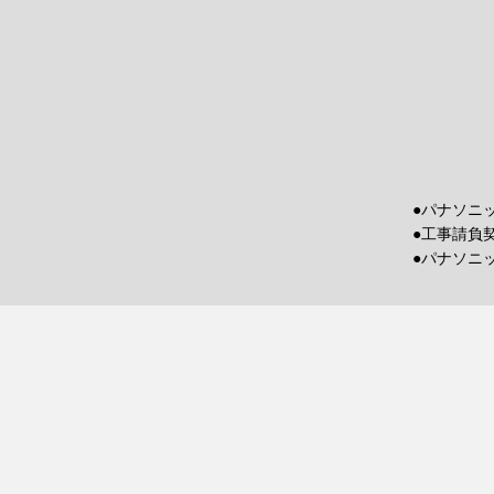
●パナソニ
●工事請負
●パナソニ