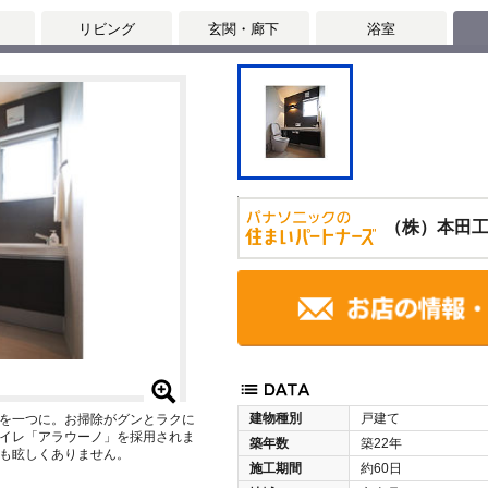
リビング
玄関・廊下
浴室
（株）本田
建物種別
戸建て
を一つに。お掃除がグンとラクに
イレ「アラウーノ」を採用されま
築年数
築22年
も眩しくありません。
施工期間
約60日