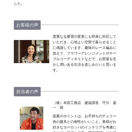
した。
お客様の声
度重なる要望の変更にも即座に対応して
いただき、心地よい空間で暮らせること
に感謝しています。趣味のレース編みに
加えて、フラワーアレンジメントやテー
ブルコーディネイトなどで、お部屋を生
かし潤いある生活を楽しみたいと思いま
す。
担当者の声
（株）本田工務店 建築課長 守川 嘉
一 様
提案のポイントは、お手持ちのチェリー
色の建具との相性がいいこと。奥様がお
好きなヨーロッパのインテリアを考慮に