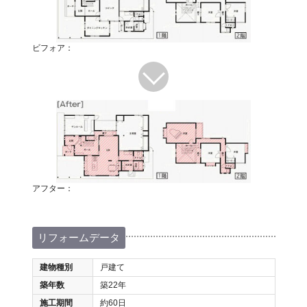
ビフォア：
アフター：
リフォームデータ
建物種別
戸建て
築年数
築22年
施工期間
約60日