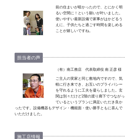
前の住まいが暗かったので、とにかく明
るい空間に！という願いが叶いました。
使いやすい最新設備で家事がはかどるう
えに、子供たちと過ごす時間を楽しめる
ことが嬉しいですね。
担当者の声
（有）南工務店 代表取締役 南 正彦 様
ご主人の実家と同じ敷地内ですので、気
軽に行き来でき、お互いのプライバシー
を守れるように工夫を凝らしました。玄
関は別々だけど2階の渡り廊下でつながっ
ているというプランに満足いただき良か
ったです。設備機器もデザイン・機能面・使い勝手ともに喜んで
いただけました。
施工店情報