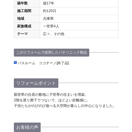
築年数
築17年
施工期間
約120日
地域
兵庫県
家族構成
一世帯4人
テーマ
広々、その他
このリフォームで採用したパナソニック商品
バスルーム ココチーノ[終了品]
リフォームポイント
親世帯の住居の敷地に子世帯の住まいを増築。
2階を渡り廊下でつないで、ほどよい距離感に。
子供たちがのびのび遊べる大空間が暮らしの中心になりました。
お客様の声