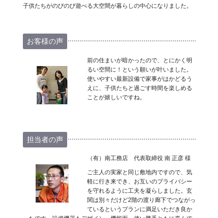
子供たちがのびのび遊べる大空間が暮らしの中心になりました。
お客様の声
前の住まいが暗かったので、とにかく明
るい空間に！という願いが叶いました。
使いやすい最新設備で家事がはかどるう
えに、子供たちと過ごす時間を楽しめる
ことが嬉しいですね。
担当者の声
（有）南工務店 代表取締役 南 正彦 様
ご主人の実家と同じ敷地内ですので、気
軽に行き来でき、お互いのプライバシー
を守れるように工夫を凝らしました。玄
関は別々だけど2階の渡り廊下でつながっ
ているというプランに満足いただき良か