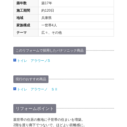
築年数
築17年
施工期間
約120日
地域
兵庫県
家族構成
一世帯4人
テーマ
広々、その他
このリフォームで採用したパナソニック商品
トイレ アラウーノS
現行のおすすめ商品
トイレ アラウーノ ＳⅡ
リフォームポイント
親世帯の住居の敷地に子世帯の住まいを増築。
2階を渡り廊下でつないで、ほどよい距離感に。