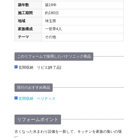
築年数
築19年
施工期間
約180日
地域
埼玉県
家族構成
一世帯4人
テーマ
その他
このリフォームで採用したパナソニック商品
玄関収納 リビエ[終了品]
現行のおすすめ商品
玄関収納 ベリティス
リフォームポイント
古くなった水まわり設備を一新して、キッチンを家族の集いの場
に。