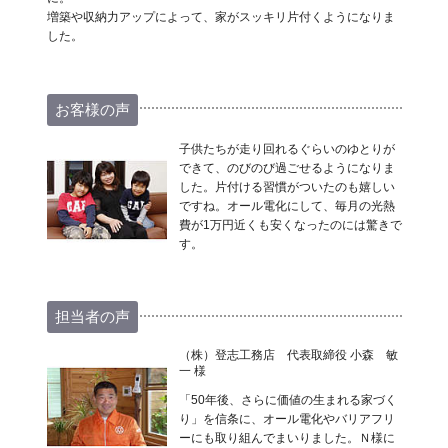
増築や収納力アップによって、家がスッキリ片付くようになりま
した。
お客様の声
子供たちが走り回れるぐらいのゆとりが
できて、のびのび過ごせるようになりま
した。片付ける習慣がついたのも嬉しい
ですね。オール電化にして、毎月の光熱
費が1万円近くも安くなったのには驚きで
す。
担当者の声
（株）登志工務店 代表取締役 小森 敏
一 様
「50年後、さらに価値の生まれる家づく
り」を信条に、オール電化やバリアフリ
ーにも取り組んでまいりました。Ｎ様に