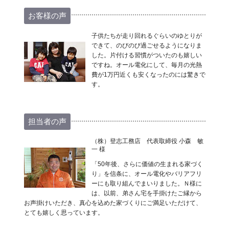
お客様の声
子供たちが走り回れるぐらいのゆとりが
できて、のびのび過ごせるようになりま
した。片付ける習慣がついたのも嬉しい
ですね。オール電化にして、毎月の光熱
費が1万円近くも安くなったのには驚きで
す。
担当者の声
（株）登志工務店 代表取締役 小森 敏
一 様
「50年後、さらに価値の生まれる家づく
り」を信条に、オール電化やバリアフリ
ーにも取り組んでまいりました。Ｎ様に
は、以前、弟さん宅を手掛けたご縁から
お声掛けいただき、真心を込めた家づくりにご満足いただけて、
とても嬉しく思っています。