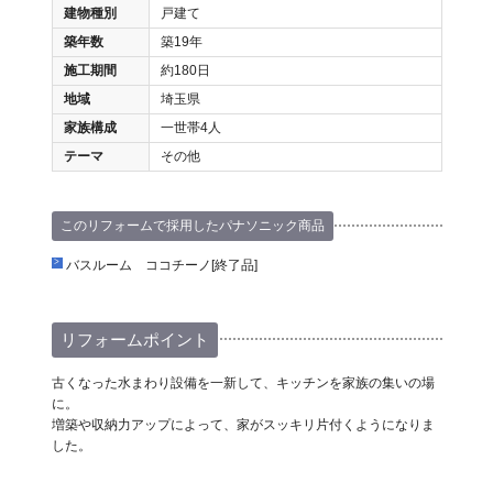
建物種別
戸建て
築年数
築19年
施工期間
約180日
地域
埼玉県
家族構成
一世帯4人
テーマ
その他
このリフォームで採用したパナソニック商品
バスルーム ココチーノ[終了品]
リフォームポイント
古くなった水まわり設備を一新して、キッチンを家族の集いの場
に。
増築や収納力アップによって、家がスッキリ片付くようになりま
した。