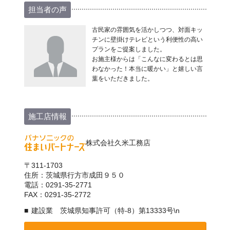
担当者の声
古民家の雰囲気を活かしつつ、対面キッ
チンに壁掛けテレビという利便性の高い
プランをご提案しました。
お施主様からは「こんなに変わるとは思
わなかった！本当に暖かい」と嬉しい言
葉をいただきました。
施工店情報
株式会社久米工務店
〒311-1703
住所：茨城県行方市成田９５０
電話：0291-35-2771
FAX：0291-35-2772
建設業 茨城県知事許可（特-8）第13333号\n