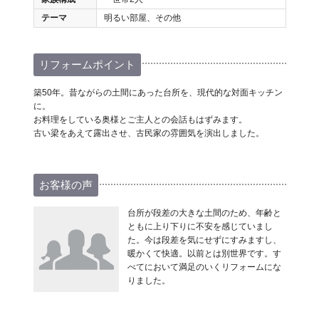
テーマ
明るい部屋、その他
リフォームポイント
築50年。昔ながらの土間にあった台所を、現代的な対面キッチン
に。
お料理をしている奥様とご主人との会話もはずみます。
古い梁をあえて露出させ、古民家の雰囲気を演出しました。
お客様の声
台所が段差の大きな土間のため、年齢と
ともに上り下りに不安を感じていまし
た。今は段差を気にせずにすみますし、
暖かくて快適。以前とは別世界です。す
べてにおいて満足のいくリフォームにな
りました。