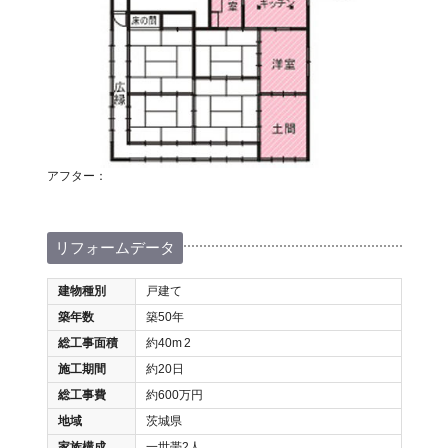
アフター：
リフォームデータ
建物種別
戸建て
築年数
築50年
総工事面積
約40m
2
施工期間
約20日
総工事費
約600万円
地域
茨城県
家族構成
一世帯2人