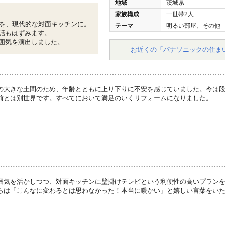
地域
茨城県
家族構成
一世帯2人
所を、現代的な対面キッチンに。
テーマ
明るい部屋、その他
話もはずみます。
囲気を演出しました。
お近くの「パナソニックの住ま
の大きな土間のため、年齢とともに上り下りに不安を感じていました。今は
前とは別世界です。すべてにおいて満足のいくリフォームになりました。
囲気を活かしつつ、対面キッチンに壁掛けテレビという利便性の高いプラン
らは「こんなに変わるとは思わなかった！本当に暖かい」と嬉しい言葉をい