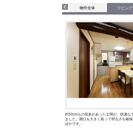
物件全体
リビング
約50cmもの段差があった土間が、快適
ました。開口を大きく取って明るさを確保
ぽかです。