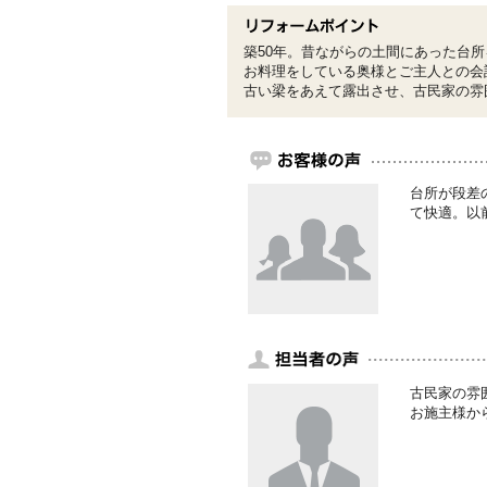
築50年。昔ながらの土間にあった台
お料理をしている奥様とご主人との会
古い梁をあえて露出させ、古民家の雰
台所が段差
て快適。以
古民家の雰
お施主様か