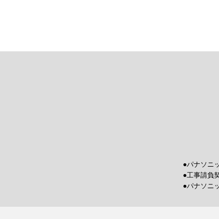
●パナソニ
●工事請負
●パナソニ