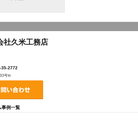
会社久米工務店
35-2772
3号\n
ム事例一覧