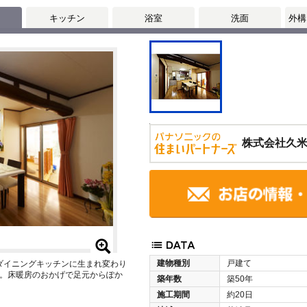
キッチン
浴室
洗面
外構
株式会社久
建物種別
戸建て
なダイニングキッチンに生まれ変わり
。床暖房のおかげで足元からぽか
築年数
築50年
施工期間
約20日