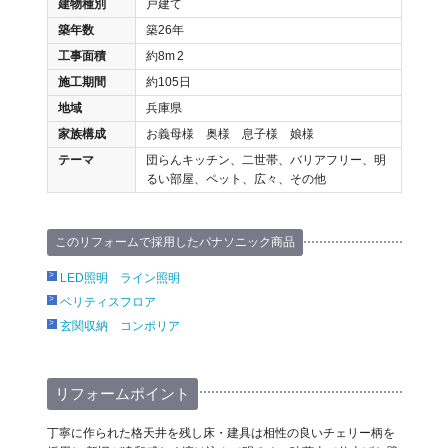
建物種別
戸建て
築年数
築26年
工事面積
約8m
2
施工期間
約105日
地域
兵庫県
家族構成
お義母様 奥様 息子様 娘様
テーマ
団らんキッチン、二世帯、バリアフリー、明
るい部屋、ペット、広々、その他
このリフォームで採用したパナソニック商品
LED照明 ライン照明
ベリティスフロア
玄関収納 コンポリア
リフォームポイント
丁寧に作られた格天井を残し床・建具は相性の良いチェリー柄を