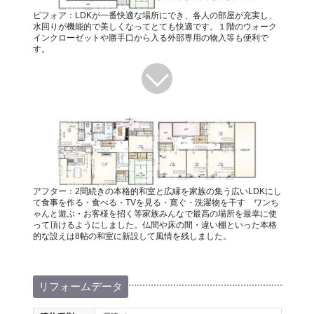
ビフォア：LDKが一番快適な場所にでき、各人の部屋が充実し、
水回りが機能的で美しくなってとても快適です。１階のウォーク
インクローゼットや勝手口から入る外部専用の物入等も便利で
す。
アフター：2間続きの本格的和室と広縁を家族の集う広いLDKにし
て食事を作る・食べる・TVを見る・寛ぐ・洗濯物を干す ワンち
ゃんと遊ぶ・お客様を招く等家族みんなで最高の場所を最幸に使
って頂けるようにしました。仏間や床の間・違い棚といった本格
的な設えは8帖の和室に新設して風情を残しました。
リフォームデータ