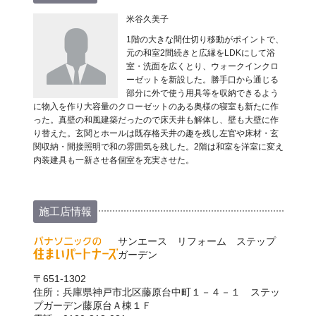
米谷久美子
1階の大きな間仕切り移動がポイントで、
元の和室2間続きと広縁をLDKにして浴
室・洗面を広くとり、ウォークインクロ
ーゼットを新設した。勝手口から通じる
部分に外で使う用具等を収納できるよう
に物入を作り大容量のクローゼットのある奥様の寝室も新たに作
った。真壁の和風建築だったので床天井も解体し、壁も大壁に作
り替えた。玄関とホールは既存格天井の趣を残し左官や床材・玄
関収納・間接照明で和の雰囲気を残した。2階は和室を洋室に変え
内装建具も一新させ各個室を充実させた。
施工店情報
サンエース リフォーム ステップ
ガーデン
〒651-1302
住所：兵庫県神戸市北区藤原台中町１－４－１ ステッ
プガーデン藤原台Ａ棟１Ｆ