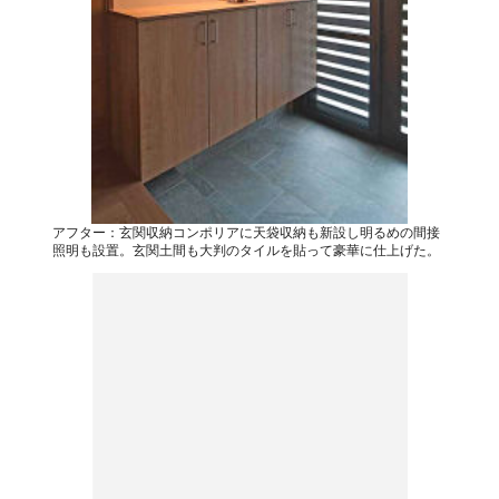
アフター：玄関収納コンポリアに天袋収納も新設し明るめの間接
照明も設置。玄関土間も大判のタイルを貼って豪華に仕上げた。