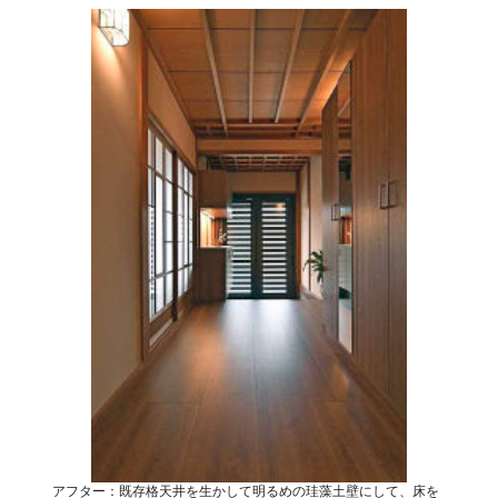
アフター：既存格天井を生かして明るめの珪藻土壁にして、床を