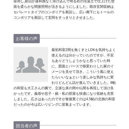
採用し,新旧が違和感なく溶け込んで明るめの珪藻土で仕上げた壁
面を柔らかな間接照明が活きるようにしました。既存玄関収納は
セパレートタイプのコンポリアを新設し、広い廊下にもトールの
コンポリアを新設して玄関をすっきりとさせました。
お客様の声
最初和室2間を無くすとLDKを気持ちよく
使えるのは分かっていたのですが、不安
もありどうしようかなと思っていた時
に、図面とパースで様変わりした家のイ
メージを見せて頂き、こういう風に使え
たらいいなぁという楽しみな気持ちに変
わりどんどん話が進んでいきました。8帖
の和室も大工さんの腕で、立派な床の間や仏間を再現して頂け良
かったです。義母や息子・娘・私の部屋も快適になり収納も充実
しました。広さはあったのですが食後寛ぐのは4.5帖の北側の和室
だったのが今は広いリビングに皆集まっています。
担当者の声