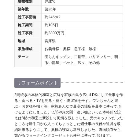
建物種別
戸建て
築年数
築26年
総工事面積
約246m
2
施工期間
約105日
総工事費
約2800万円
地域
兵庫県
家族構成
お義母様 奥様 息子様 娘様
テーマ
団らんキッチン、二世帯、バリアフリー、明
るい部屋、ペット、広々、その他
リフォームポイント
2間続きの本格的和室と広縁を家族の集う広いLDKにして食事を作
る・食べる・TVを見る・寛ぐ・洗濯物を干す、ワンちゃんと遊
ぶ・お客様を招く等、家族みんなで最高の場所を最幸に使って頂
けるようにしました。仏間や床の間・違い棚といった本格的な設
えは8帖の和室に新設して風情を残しました。元のキッチンだった
ところは勝手口から入ってちょっとした畑仕事の長靴や道具を収
納出来るようにして、奥様の寝室も新設しました。洗面脱衣から
繋がるウォークインクローゼットも便利に使って頂けます。