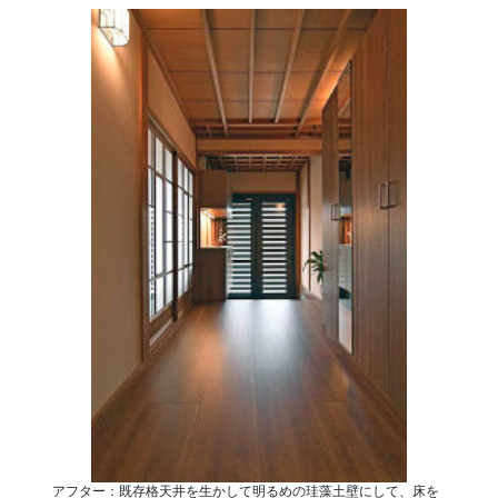
アフター：既存格天井を生かして明るめの珪藻土壁にして、床を