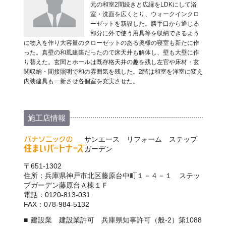
元の和室2間続きと広縁をLDKにして浴
室・洗面を広くとり、ウォークインクロ
ーゼットを新設した。勝手口から通じる
部分に外で使う用具等を収納できるよう
に物入を作り大容量のクローゼットのある奥様の寝室も新たに作
った。真壁の和風建築だったので床天井も解体し、壁も大壁に作
り替えた。玄関とホールは既存格天井の趣を残し左官や床材・玄
関収納・間接照明で和の雰囲気を残した。2階は和室を洋室に変え
内装建具も一新させ各個室を充実させた。
施工店情報
サンエース リフォーム ステップ
ガーデン
〒651-1302
住所：兵庫県神戸市北区藤原台中町１－４－１ ステッ
プガーデン藤原台Ａ棟１Ｆ
電話：0120-813-031
FAX：078-984-5132
建設業 建設業許可 兵庫県知事許可（般-2）第1088