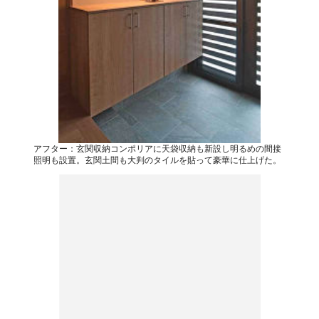
アフター：玄関収納コンポリアに天袋収納も新設し明るめの間接
照明も設置。玄関土間も大判のタイルを貼って豪華に仕上げた。