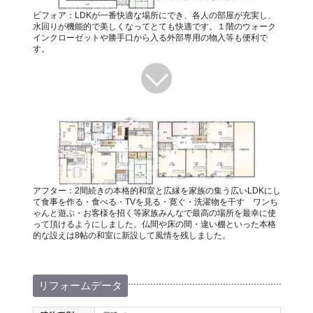
ビフォア：LDKが一番快適な場所にでき、各人の部屋が充実し、
水回りが機能的で美しくなってとても快適です。１階のウォーク
インクローゼットや勝手口から入る外部専用の物入等も便利で
す。
アフター：2間続きの本格的和室と広縁を家族の集う広いLDKにし
て食事を作る・食べる・TVを見る・寛ぐ・洗濯物を干す ワンち
ゃんと遊ぶ・お客様を招く等家族みんなで最高の場所を最幸に使
って頂けるようにしました。仏間や床の間・違い棚といった本格
的な設えは8帖の和室に新設して風情を残しました。
リフォームデータ