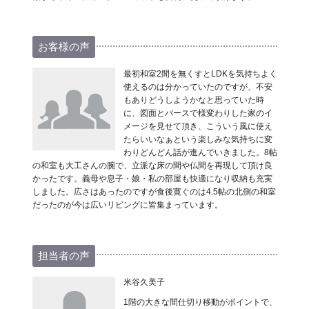
お客様の声
最初和室2間を無くすとLDKを気持ちよく
使えるのは分かっていたのですが、不安
もありどうしようかなと思っていた時
に、図面とパースで様変わりした家のイ
メージを見せて頂き、こういう風に使え
たらいいなぁという楽しみな気持ちに変
わりどんどん話が進んでいきました。8帖
の和室も大工さんの腕で、立派な床の間や仏間を再現して頂け良
かったです。義母や息子・娘・私の部屋も快適になり収納も充実
しました。広さはあったのですが食後寛ぐのは4.5帖の北側の和室
だったのが今は広いリビングに皆集まっています。
担当者の声
米谷久美子
1階の大きな間仕切り移動がポイントで、