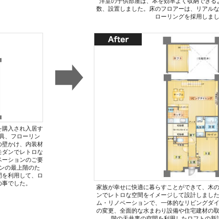
洋室の子供部屋は、本を効率よく収納できる
数、設置しました。床のフロアーは、リアル
ローリングを採用しま
を購入され入居す
具、フローリン
の壁かけ、内装材
モダンでレトロな
ベーションのご要
ンの最上階のた
間を利用して、ロ
の事でした。
家族が幸せに快適に暮らすことができて、木
ンでレトロな空間をイメージして設計しまし
ム・リノベーションで、一体的なリビングダ
の変更、全面的な水まわり設備や住宅建材の
階の天井裏の空間を利用したロフトの新