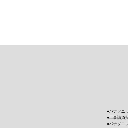
●パナソニ
●工事請負
●パナソニ