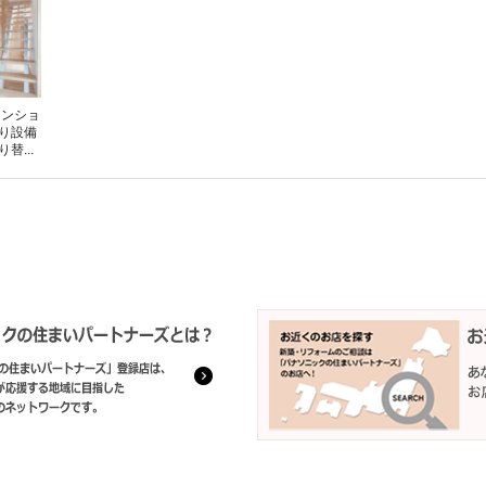
マンショ
り設備
替...