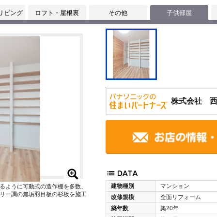
リビング
ロフト・屋根裏
その他
子供部屋
株式会社 
建物種別
マンション
るように可動式の造作棚を多数、
リー調の無垢羽目板の杉板を施工
改修規模
全面リフォーム
築年数
築20年