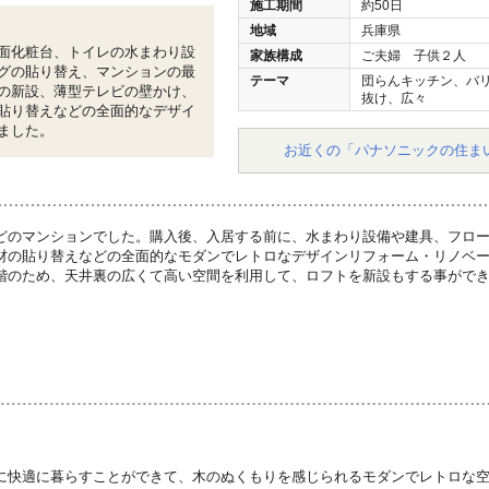
施工期間
約50日
地域
兵庫県
面化粧台、トイレの水まわり設
家族構成
ご夫婦 子供２人
グの貼り替え、マンションの最
テーマ
団らんキッチン、バ
の新設、薄型テレビの壁かけ、
抜け、広々
貼り替えなどの全面的なデザイ
ました。
お近くの「パナソニックの住ま
どのマンションでした。購入後、入居する前に、水まわり設備や建具、フロ
材の貼り替えなどの全面的なモダンでレトロなデザインリフォーム・リノベ
階のため、天井裏の広くて高い空間を利用して、ロフトを新設もする事がで
に快適に暮らすことができて、木のぬくもりを感じられるモダンでレトロな