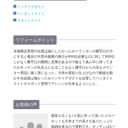
インテリアダクト
ペンダントライト
スポットライト
リフォームポイント
冷蔵庫設置壁の位置は端にしたかったがベランダへの勝手口の方
にすると最近の大型冷蔵庫の奥行が650位必要なのに対して600位
しかなく勝手口の開閉に支障があるので敢えて真ん中に持ってき
たがキッチンが丸見えになることもなく勝手口からの光もカウン
ター周辺に届く形になった。天井が直貼り仕上げなので配線を動
かす自由度は無かったがインテリアダクトを設置してペンダント
ライトやスポット照明でアレンジが出来るようにした。
お客様の声
寝室も広くなりL型に作って頂いたクロー
ゼットも天井までの高さがありたっぷり
収納出来るので便利です。キッチンは3パ