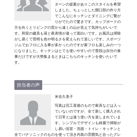
ターンの提案がありこのスタイルを希望
しました。ちょっとした開口部の作り方
でこんなにキッチンとダイニングに繋が
りがでたので驚きです。カップボードの
方を向くとリビングの窓から遠くの山が見えて気持ちがいいで
す。和室の建具も昼と夜表情が違って面白いです。お風呂は掃除
がし易くて照明も色や明るさを変えられて楽しいです。スポーツ
ジムでおフロに入る事が多かったのですが家フロも楽しみの一つ
になりました。キッチンはとても使いやすいので普段は自分の食
事だけですが大勢集まるときはこちらのキッチンを使いたいで
す。
担当者の声
米谷久美子
写真は完工直後のもので家具などは入っ
ていないのですが、全て新しく購入され
て日常とは違う使い方を楽しまれていま
す。シンプルでデザインも綺麗で掃除が
し易い浴室・洗面・トイレ・キッチンと
全てパナソニックのものを使って頂き内装の雰囲気と合ったグレ