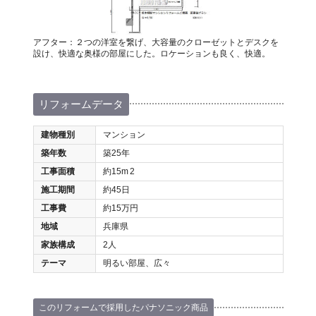
アフター：２つの洋室を繋げ、大容量のクローゼットとデスクを
設け、快適な奥様の部屋にした。ロケーションも良く、快適。
リフォームデータ
建物種別
マンション
築年数
築25年
工事面積
約15m
2
施工期間
約45日
工事費
約15万円
地域
兵庫県
家族構成
2人
テーマ
明るい部屋、広々
このリフォームで採用したパナソニック商品