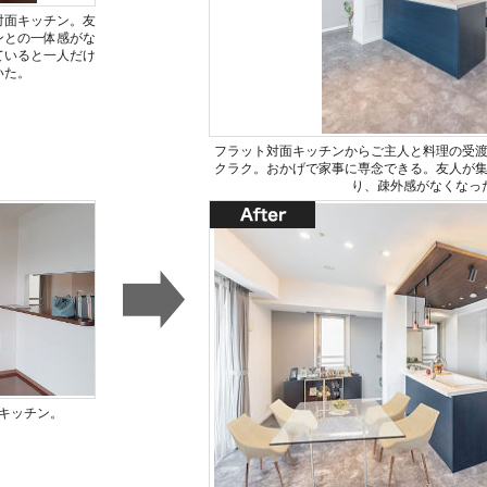
対面キッチン。友
ンとの一体感がな
ていると一人だけ
いた。
フラット対面キッチンからご主人と料理の受
クラク。おかげで家事に専念できる。友人が
り、疎外感がなくなっ
キッチン。