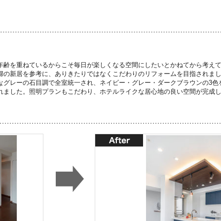
年齢を重ねているからこそ毎日が楽しくなる空間にしたいとかねてから考え
婦の新居を参考に、ありきたりではなくこだわりのリフォームを目指されま
なグレーの石目調で全室統一され、ネイビー・グレー・ダークブラウンの3色
れました。照明プランもこだわり、ホテルライクな居心地の良い空間が完成