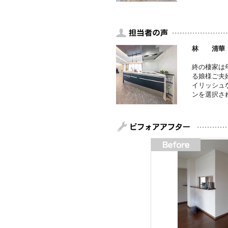
林 清華
終の棲家は
る娘様ご夫
イリッシュ
ンを選択さ