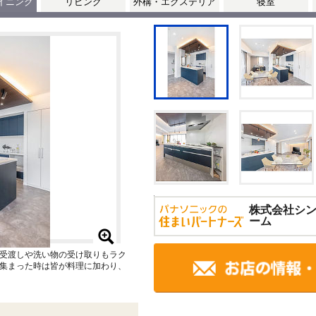
イニング
リビング
外構・エクステリア
寝室
株式会社シ
ーム
受渡しや洗い物の受け取りもラク
集まった時は皆が料理に加わり、