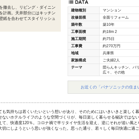
を撤去し、リビング・ダイニン
建物種別
マンション
を計画。天井部分にはキッチン
改修規模
全面リフォーム
壁紙を合わせてスタイリッシュ
築年数
築10年
工事面積
約18m
2
施工期間
約75日
工事費
約270万円
地域
兵庫県
家族構成
ご夫婦2人
テーマ
団らんキッチン、バ
広々、その他
お近くの「パナソニックの住ま
ても気持ちは若くいたいという想いがあり、そのためにはいきいきと楽しく
せないホテルライフのような空間づくりが、毎日楽しく暮らせる秘訣ではな
えて、快適度120％。コロナ禍で半リタイヤ生活を迎え、逆にそれが追い風
大切にしようという思いが強くなった。思った通り、若々しく毎日快適に過