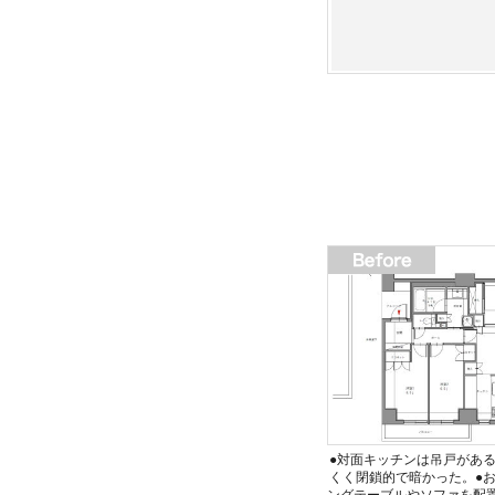
●対面キッチンは吊戸があ
くく閉鎖的で暗かった。●