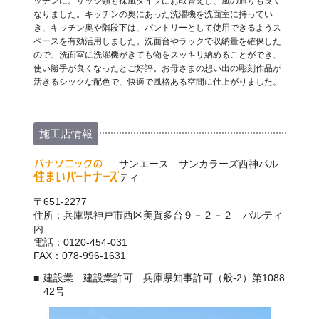
ッチンに。サッシ類も採風タイプにお取替えし、風の通りも良く
なりました。キッチンの奥にあった洗濯機を洗面室に持ってい
き、キッチン奥や階段下は、パントリーとして使用できるようス
ペースを有効活用しました。洗面台やラックで収納量を確保した
ので、洗面室に洗濯機がきても物をスッキリ納めることができ、
使い勝手が良くなったとご好評。お母さまの想い出の彫刻作品が
活きるシックな配色で、快適で風格ある空間に仕上がりました。
施工店情報
サンエース サンカラーズ西神パル
ティ
〒651-2277
住所：兵庫県神戸市西区美賀多台９－２－２ パルティ
内
電話：0120-454-031
FAX：078-996-1631
建設業 建設業許可 兵庫県知事許可（般-2）第1088
42号