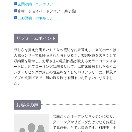
玄関収納 コンポリア
床材 ジョイハードフロアー[終了品]
LED照明 パネルミナ
リフォームポイント
眩しさを抑えた明るいＬＥＤへ照明をお取替えし、玄関ホールは
人感センサーで夜帰宅された時も明るく。玄関収納を大きくして
収納量を増やし、お母さまの彫刻作品が映えるカラーコーディネ
ートに。床フローリングは増張りして、以前床暖房をしたダイニ
ング・リビングの床との段差をなくしてバリアフリーに。採風タ
イプの玄関ドアで、風の通り抜ける明るいお住まいになりまし
た。
お客様の声
念願だったオープンなキッチンになり、
ダイニングやリビングだけでなくお庭ま
で見通せ、とても快適です。料理中、手