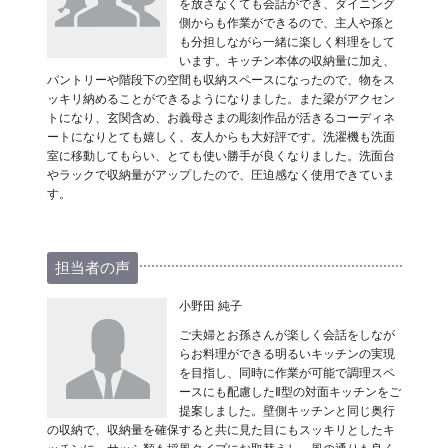
を放さなくても会話ができ、ダイニング
側からも作業ができるので、主人や孫と
も分担しながら一緒に楽しく料理をして
います。キッチン本体の収納量に加え、
パントリーや階段下の空間も収納スペースになったので、物をス
ッキリ納めることができるようになりました。また梁がアクセン
トになり、玄関含め、お義母さまの彫刻作品が活きるコーディネ
ートになりとても嬉しく、友人からも大好評です。洗濯機も洗面
室に移動してもらい、とても使い勝手が良くなりました。洗面台
やラックで収納量がアップしたので、圧迫感なく使用できていま
す。
担当者の声
小野田 純子
ご夫婦とお孫さんが楽しく会話をしなが
らお料理ができる明るいキッチンの実現
を目指し、同時に作業が可能で調理スペ
ースにも配慮したⅡ型の対面キッチンをご
提案しました。壁側キッチンと同じ奥行
の収納で、収納量を確保すると共に見た目にもスッキリとしたキ