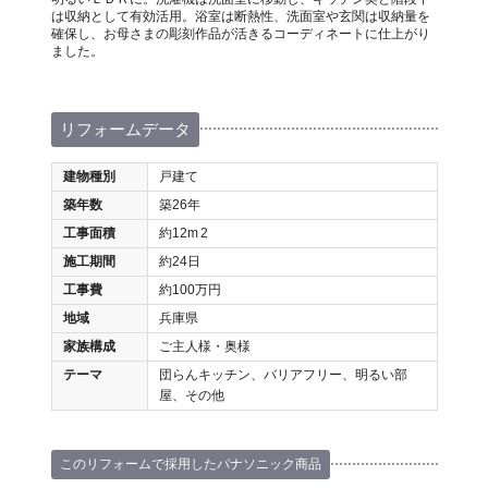
は収納として有効活用。浴室は断熱性、洗面室や玄関は収納量を
確保し、お母さまの彫刻作品が活きるコーディネートに仕上がり
ました。
リフォームデータ
建物種別
戸建て
築年数
築26年
工事面積
約12m
2
施工期間
約24日
工事費
約100万円
地域
兵庫県
家族構成
ご主人様・奥様
テーマ
団らんキッチン、バリアフリー、明るい部
屋、その他
このリフォームで採用したパナソニック商品