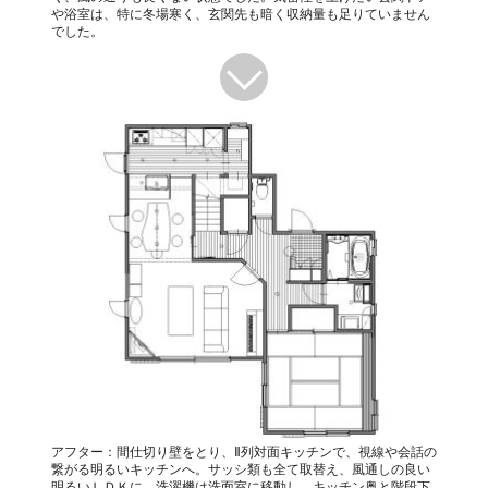
や浴室は、特に冬場寒く、玄関先も暗く収納量も足りていません
でした。
アフター：間仕切り壁をとり、Ⅱ列対面キッチンで、視線や会話の
繋がる明るいキッチンへ。サッシ類も全て取替え、風通しの良い
明るいＬＤＫに。洗濯機は洗面室に移動し、キッチン奥と階段下