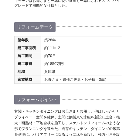
キッチンはお母さまと一緒に使い食事も一緒にされるので、ハイ
グレードで機能的な仕様とした。
リフォームデータ
築年数
築28年
総工事面積
約111m
2
施工期間
約70日
総工事費
約1850万円
地域
兵庫県
家族構成
お母さま・娘様ご夫妻・お子様（3歳）
リフォームポイント
玄関・キッチンダイニングはお母さまと共用し、他はしっかりと
プライベート空間を確保。土間に鋼製束で床組を新設し土台・根
太・断熱材・下地合板を施工し、スケルトンリフォームのような
形でプランニングを進めた。既存のキッチン・ダイニングの床高
を基準に、バリアフリーになるように床を新設し、極力引戸を設