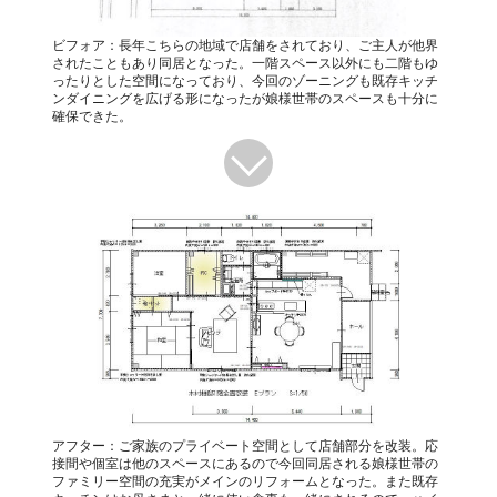
ビフォア：長年こちらの地域で店舗をされており、ご主人が他界
されたこともあり同居となった。一階スペース以外にも二階もゆ
ったりとした空間になっており、今回のゾーニングも既存キッチ
ンダイニングを広げる形になったが娘様世帯のスペースも十分に
確保できた。
アフター：ご家族のプライベート空間として店舗部分を改装。応
接間や個室は他のスペースにあるので今回同居される娘様世帯の
ファミリー空間の充実がメインのリフォームとなった。また既存