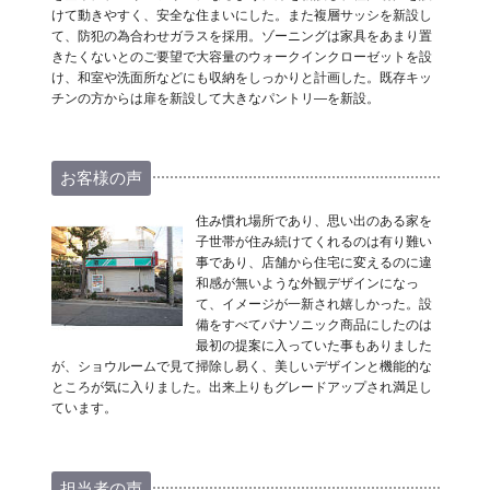
けて動きやすく、安全な住まいにした。また複層サッシを新設し
て、防犯の為合わせガラスを採用。ゾーニングは家具をあまり置
きたくないとのご要望で大容量のウォークインクローゼットを設
け、和室や洗面所などにも収納をしっかりと計画した。既存キッ
チンの方からは扉を新設して大きなパントリ―を新設。
お客様の声
住み慣れ場所であり、思い出のある家を
子世帯が住み続けてくれるのは有り難い
事であり、店舗から住宅に変えるのに違
和感が無いような外観デザインになっ
て、イメージが一新され嬉しかった。設
備をすべてパナソニック商品にしたのは
最初の提案に入っていた事もありました
が、ショウルームで見て掃除し易く、美しいデザインと機能的な
ところが気に入りました。出来上りもグレードアップされ満足し
ています。
担当者の声