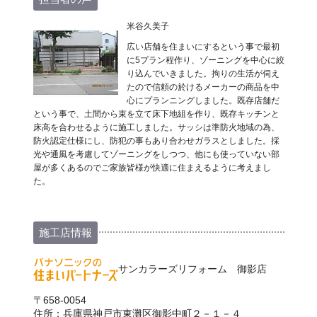
米谷久美子
広い店舗を住まいにするという事で最初
に5プラン程作り、ゾーニングを中心に絞
り込んでいきました。拘りの生活が伺え
たので信頼の於けるメーカーの商品を中
心にプランニングしました。既存店舗だ
という事で、土間から束を立て床下地組を作り、既存キッチンと
床高を合わせるように施工しました。サッシは準防火地域の為、
防火認定仕様にし、防犯の事もあり合わせガラスとしました。採
光や通風を考慮してゾーニングをしつつ、他にも使っていない部
屋が多くあるのでご家族皆様が快適に住まえるように考えまし
た。
施工店情報
サンカラーズリフォーム 御影店
〒658-0054
住所：兵庫県神戸市東灘区御影中町２－１－４