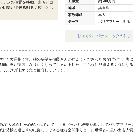
工事費
約500万円
ッチンの位置を移動。家族とコ
や団欒が出来る明るく広々とし
地域
兵庫県
家族構成
本人
テーマ
バリアフリー、明る
お近くの「パナソニックの住ま
やすく大満足です。娘の要望を須藤さんが叶えてくださったおかげです。実
る間に妻が病気になり亡くなってしまいました。こんなに見違えるようにな
しておけばよかったと後悔しています。
様の1人暮らしを心配されていて、ＩＨだったり段差を無くしてバリアフリー
がお父様と過ごすのに楽しくできる様な空間作りと、お母様との思い出も大