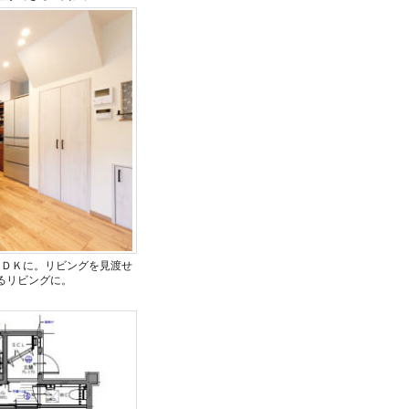
ＬＤＫに。リビングを見渡せ
るリビングに。