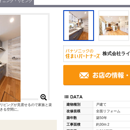
イニング・リビング
株式会社ラ
建物種別
戸建て
リビングが見渡せるので家族と楽
きる空間に。
改修規模
全面リフォーム
築年数
築50年
工事面積
約30m
2