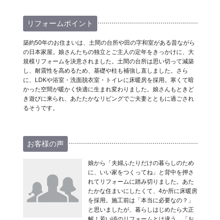
リフォームポイント
築約50年のお住まいは、土間の台所や田の字和室がある昔ながら
の日本家屋。娘さんたちの独立とご主人の定年をきっかけに、大
規模リフォームを決意されました。土間の台所は思い切って減築
し、耐震性を高めるため、基礎や柱も補強し直しました。さら
に、LDKや浴室・洗面脱衣室・トイレに床暖房を採用。寒くて暗
かった空間が暖かく快適に生まれ変わりました。娘さんもときど
き遊びに来られ、あたたかなリビングでご夫妻とともに過ごされ
るそうです。
お客様の声
娘から「夫婦ふたりだけの暮らしのため
に、いい家をつくってね」と背中を押さ
れてリフォームに踏み切りました。あた
たかな住まいにしたくて、4か所に床暖房
を採用。施工前は「本当に必要なの？」
と思いましたが、暮らしはじめたら大正
解！若い頃のリフォームとは違う、「お