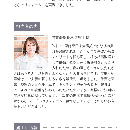
となのリフォーム」を実現できました。
担当者の声
営業部長 鈴木 美智子 様
Y様ご一家は東日本大震災でかなりの揺
れを経験されました。そこで基礎からコ
ンクリートを打ち直し、柱も相当数増や
して補強。壁や天井に断熱材をたっぷり
入れたため、夏の涼しさ・冬のあたたか
さはもちろん、遮音性もよくなったと大変お喜びです。間取りや
設備は、ご夫妻の暮らしやすさを最優先に考えました。千葉と東
京・汐留のショウルームで、キッチン・浴室から照明・建具ま
で、すべての設備を決めていただいたのですが、奥様のご決断の
早さが印象に残っています。「設備の進化で電気代も思ったほど
かからない」「このリフォームに後悔なし！」と、うれしいお言
葉もいただきました。
施工店情報