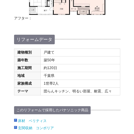
アフター：
リフォームデータ
建物種別
戸建て
築年数
築50年
施工期間
約120日
地域
千葉県
家族構成
1世帯2人
テーマ
団らんキッチン、明るい部屋、耐震、広々
このリフォームで採用したパナソニック商品
床材 ベリティス
玄関収納 コンポリア