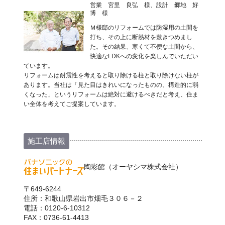
営業 宮里 良弘 様、設計 郷地 好
博 様
Ｍ様邸のリフォームでは防湿用の土間を
打ち、その上に断熱材を敷きつめまし
た。その結果、寒くて不便な土間から、
快適なLDKへの変化を楽しんでいただい
ています。
リフォームは耐震性を考えると取り除ける柱と取り除けない柱が
あります。当社は「見た目はきれいになったものの、構造的に弱
くなった」というリフォームは絶対に避けるべきだと考え、住ま
い全体を考えてご提案しています。
施工店情報
陶彩館（オーヤシマ株式会社）
〒649-6244
住所：和歌山県岩出市畑毛３０６－２
電話：0120-6-10312
FAX：0736-61-4413