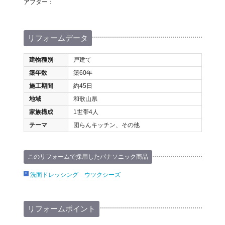
アフター：
リフォームデータ
建物種別
戸建て
築年数
築60年
施工期間
約45日
地域
和歌山県
家族構成
1世帯4人
テーマ
団らんキッチン、その他
このリフォームで採用したパナソニック商品
洗面ドレッシング ウツクシーズ
リフォームポイント