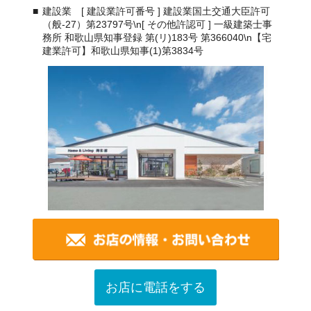
建設業 [ 建設業許可番号 ] 建設業国土交通大臣許可
（般-27）第23797号\n[ その他許認可 ] 一級建築士事
務所 和歌山県知事登録 第(リ)183号 第366040\n【宅
建業許可】和歌山県知事(1)第3834号
お店に電話をする