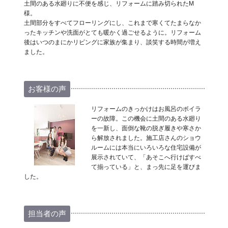
土間のある水廻りに不便を感じ、リフォームに踏み切られたM
様。
土間部分をすべてフローリングにし、これまで寒くてたまらなか
ったキッチンや洗面がとても暖かく過ごせるように。リフォーム
後はいつのまにかリビングに家族が集まり、談笑する時間が増え
ました。
お客様の声
リフォームのきっかけはお風呂のボイラ
ーの故障。この機会に土間のある水廻り
を一新し、面倒な靴の脱ぎ履きや寒さか
ら解放されました。施工店さんのショウ
ルームには本当にいろいろな住宅設備が
展示されていて、「あそこへ行けばすべ
て揃っている」と、まっ先に足を運びま
した。
担当者の声