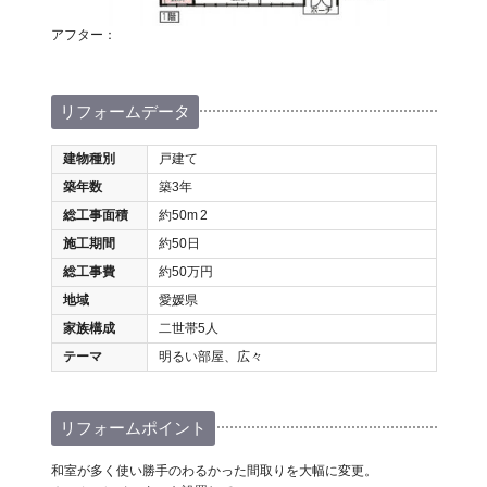
アフター：
リフォームデータ
建物種別
戸建て
築年数
築3年
総工事面積
約50m
2
施工期間
約50日
総工事費
約50万円
地域
愛媛県
家族構成
二世帯5人
テーマ
明るい部屋、広々
リフォームポイント
和室が多く使い勝手のわるかった間取りを大幅に変更。