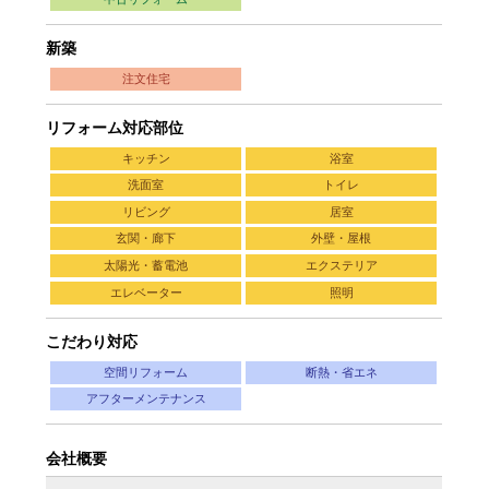
新築
注文住宅
リフォーム対応部位
キッチン
浴室
洗面室
トイレ
リビング
居室
玄関・廊下
外壁・屋根
太陽光・蓄電池
エクステリア
エレベーター
照明
こだわり対応
空間リフォーム
断熱・省エネ
アフターメンテナンス
会社概要