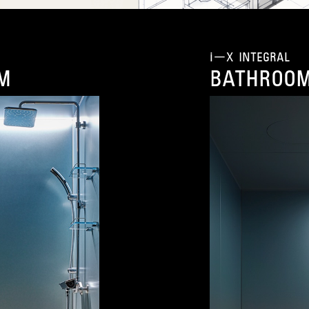
i-X INTEGRAL
M
BATHROO