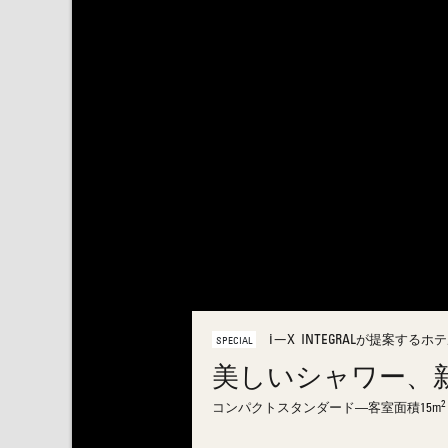
i-X INTEGRAL
が提案するホテ
SPECIAL
美しいシャワー、
2
コンパクトスタンダード―客室面積15m