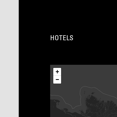
HOTELS
+
−