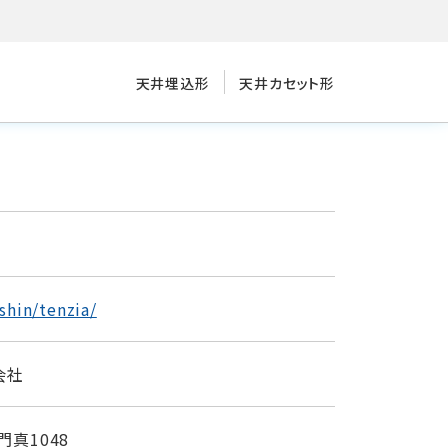
天井埋込形
天井カセット形
shin/tenzia/
会社
門真1048