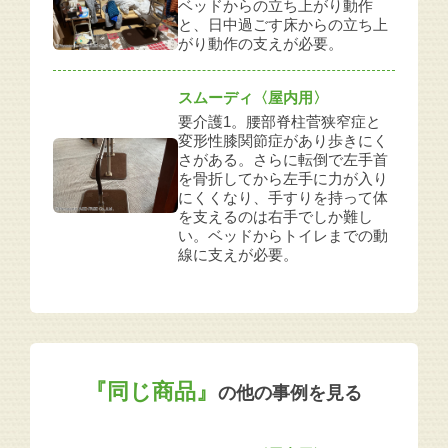
ベッドからの立ち上がり動作
と、日中過ごす床からの立ち上
がり動作の支えが必要。
スムーディ〈屋内用〉
要介護1。腰部脊柱菅狭窄症と
変形性膝関節症があり歩きにく
さがある。さらに転倒で左手首
を骨折してから左手に力が入り
にくくなり、手すりを持って体
を支えるのは右手でしか難し
い。ベッドからトイレまでの動
線に支えが必要。
『同じ商品』
の他の事例を見る