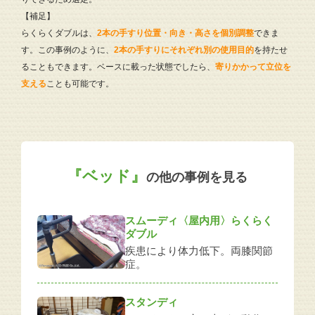
【補足】
らくらくダブルは、
2本の手すり位置・向き・高さを個別調整
できま
す。この事例のように、
2本の手すりにそれぞれ別の使用目的
を持たせ
ることもできます。ベースに載った状態でしたら、
寄りかかって立位を
支える
ことも可能です。
『ベッド』
の他の事例を見る
スムーディ〈屋内用〉らくらく
ダブル
疾患により体力低下。両膝関節
症。
スタンディ