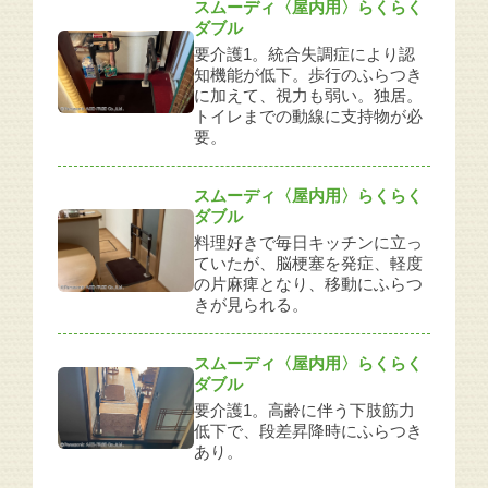
スムーディ〈屋内用〉らくらく
ダブル
要介護1。統合失調症により認
知機能が低下。歩行のふらつき
に加えて、視力も弱い。独居。
トイレまでの動線に支持物が必
要。
スムーディ〈屋内用〉らくらく
ダブル
料理好きで毎日キッチンに立っ
ていたが、脳梗塞を発症、軽度
の片麻痺となり、移動にふらつ
きが見られる。
スムーディ〈屋内用〉らくらく
ダブル
要介護1。高齢に伴う下肢筋力
低下で、段差昇降時にふらつき
あり。