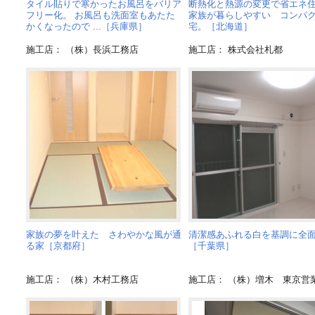
タイル貼りで寒かったお風呂をバリア
断熱化と熱源の変更で省エネ
フリー化。 お風呂も洗面室もあたた
家族が暮らしやすい コンパ
かくなったので ...［兵庫県］
宅。［北海道］
施工店： （株）長浜工務店
施工店： 株式会社札都
家族の夢を叶えた さわやかな風が通
清潔感あふれる白を基調に全
る家［京都府］
［千葉県］
施工店： （株）木村工務店
施工店： （株）増木 東京営