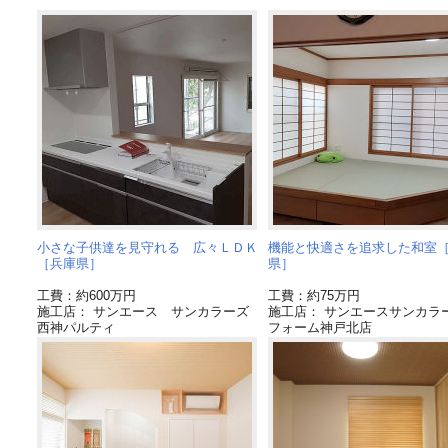
小さな子供達を見守れる 広々ＬＤＫ
機能と快適さを追求した和室
［兵庫県］
県］
工費：約600万円
工費：約75万円
施工店： サンエース サンカラーズ
施工店： サンエースサンカラ
西神パルティ
フォーム神戸北店