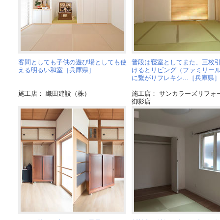
客間としても子供の遊び場としても使
普段は寝室としてまた、三枚
える明るい和室［兵庫県］
けるとリビング（ファミリー
に繋がりフレキシ...［兵庫県
施工店： 織田建設（株）
施工店： サンカラーズリフ
御影店