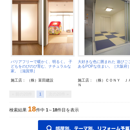
バリアフリーで暖かく、明るく。 子
大好きな色に囲まれた 遊びご
どもをのびのび育む、ナチュラルな
あるPOPな住まい。［大阪府
家。［滋賀県］
施工店： （株）富田建設
施工店： （株）ＣＯＮＹ Ｊ
Ｎ
« 前の20件
1
次の20件 »
18
検索結果
件中
1
～
18
件目を表示