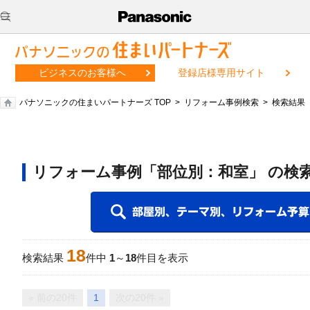
ビジネスのお客様へ
登録店様専用サイト
パナソニックの住まいパートナーズ TOP
リフォーム事例検索
検索結果
リフォーム事例「部位別：和室」 の検
18
検索結果
件中
1
～
18
件目を表示
« 前の20件
1
次の20件 »