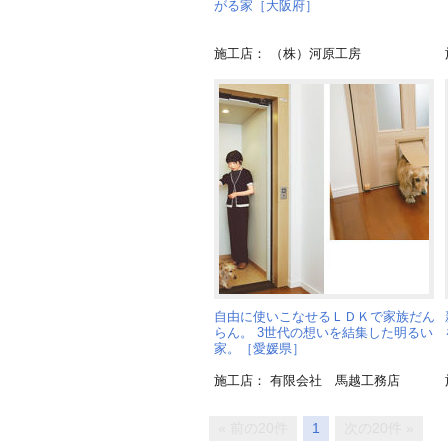
がる家［大阪府］
施工店： （株）河原工房
自由に使いこなせるＬＤＫで家族だん
らん。 3世代の想いを結集した明るい
家。［愛媛県］
施工店： 有限会社 馬越工務店
« 前の20件
1
次の20件 »