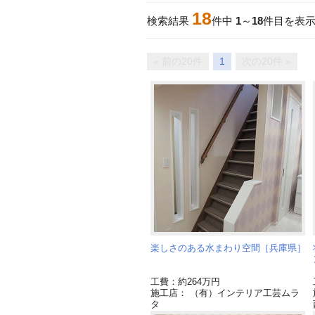
18
検索結果
件中
1
～
18
件目を表
« 前の20件
1
次の20件 »
楽しさのある水まわり空間［兵庫県］
工費：約264万円
施工店： （有）インテリア工芸ムラ
タ