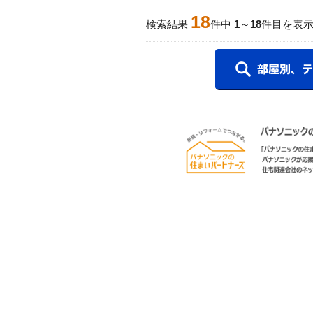
18
検索結果
件中
1
～
18
件目を表