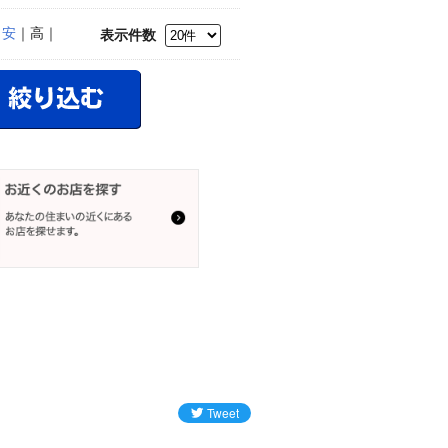
｜
安
｜高｜
表示件数