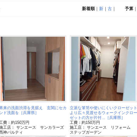
新着順
｜
新
｜
古
｜
予算
示
将来の洗面渋滞を見据え 玄関にセカ
立派な箪笥や使いにくいクローゼッ
ンド洗面を［兵庫県］
より広々見渡せるウォークインクロ
ゼットの方が片付...［兵庫県］
工費：約150万円
工費：約150万円
施工店： サンエース サンカラーズ
施工店： サンエース リフォーム
西神パルティ
ステップガーデン