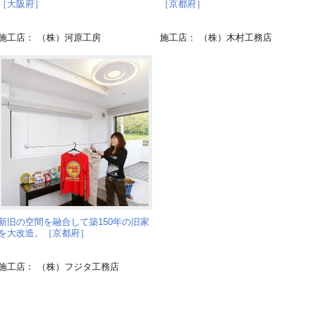
［大阪府］
［京都府］
施工店： （株）河原工房
施工店： （株）木村工務店
新旧の空間を融合して築150年の旧家
を大改造。［京都府］
施工店： （株）フジタ工務店