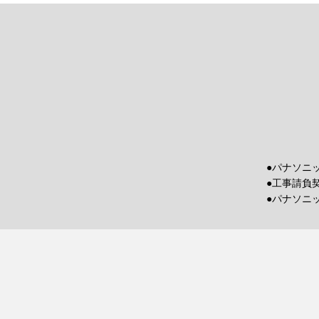
●パナソニ
●工事請負
●パナソニ