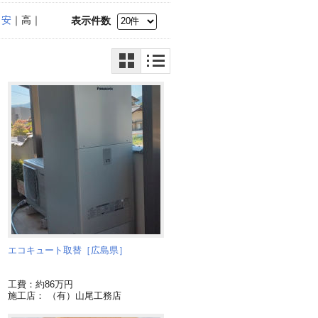
｜
安
｜高｜
表示件数
ト
エコキュート取替［広島県］
ー
工費：約86万円
施工店： （有）山尾工務店