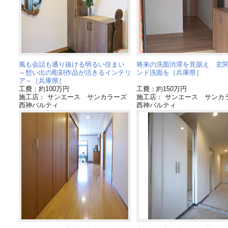
風も会話も通り抜ける明るい住まい
将来の洗面渋滞を見据え 玄
～想い出の彫刻作品が活きるインテリ
ンド洗面を［兵庫県］
ア～［兵庫県］
工費：約100万円
工費：約150万円
施工店： サンエース サンカラーズ
施工店： サンエース サンカ
西神パルティ
西神パルティ