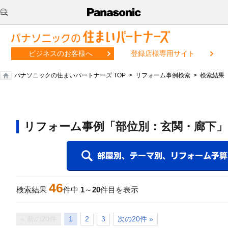
ビジネスのお客様へ
登録店様専用サイト
パナソニックの住まいパートナーズ TOP
リフォーム事例検索
検索結果
リフォーム事例「部位別：玄関・廊下」
46
検索結果
件中
1
～
20
件目を表示
« 前の20件
1
2
3
次の20件 »