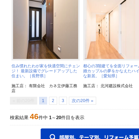
住み慣れたわが家を快適空間にチェン
都心の3階建てを全面リフォー
ジ！ 最新設備でグレードアップした
婚カップルの夢をかなえたハ
住まい。［長野県］
な新居。［愛知県］
施工店： 有限会社 カネ立伊藤工務
施工店： 北河建設株式会社
店
« 前の20件
1
2
3
次の20件 »
46
検索結果
件中
1
～
20
件目を表示