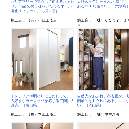
バリアフリーで安心して使える水まわ
大好きな色に囲まれた 遊びご
り。 高齢のお母様をいたわるオール
あるPOPな住まい。［大阪府
電化リフォーム。［栃木県］
施工店： （有）小口工務店
施工店： （株）ＣＯＮＹ Ｊ
Ｎ
インテリアや明かりにこだわって、
自然光があふれ、冬も暖か。 
大好きなヨーロッパを感じる空間に大
開放的なＬＤＫのある、エコ
改造。［富山県］
い。［岡山県］
施工店： （株）本田工務店
施工店： （株）中祥建設