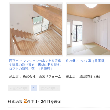
西宮市で マンションの水まわり設備
住み継いでいく家［兵庫県］
や建具の取り替え、床材の貼り替え、
ロフトの新設、薄...［兵庫県］
施工店： 株式会社 西宮リフォーム
施工店： 織田建設（株）
« 前の20件
1
次の20件 »
2
検索結果
件中
1
～
2
件目を表示