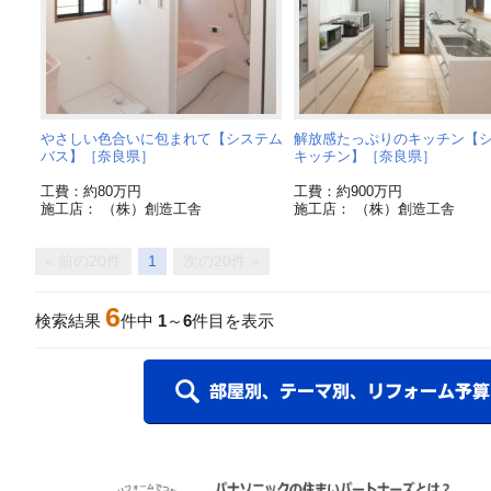
やさしい色合いに包まれて【システム
解放感たっぷりのキッチン【
バス】［奈良県］
キッチン】［奈良県］
工費：約80万円
工費：約900万円
施工店： （株）創造工舎
施工店： （株）創造工舎
« 前の20件
1
次の20件 »
6
検索結果
件中
1
～
6
件目を表示