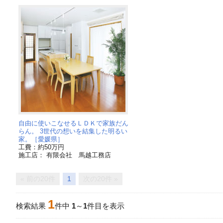
自由に使いこなせるＬＤＫで家族だん
らん。 3世代の想いを結集した明るい
家。［愛媛県］
工費：約50万円
施工店： 有限会社 馬越工務店
« 前の20件
1
次の20件 »
1
検索結果
件中
1
～
1
件目を表示