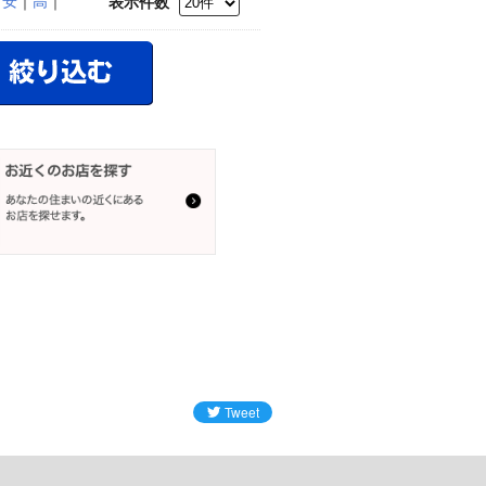
｜
安
｜
高
｜
表示件数