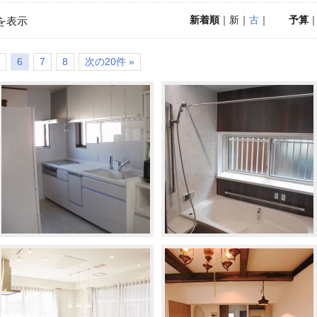
新着順
｜新｜
古
｜
予算
を表示
6
7
8
次の20件 »