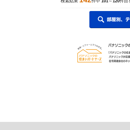
検索結果
件中
101
～
120
件目