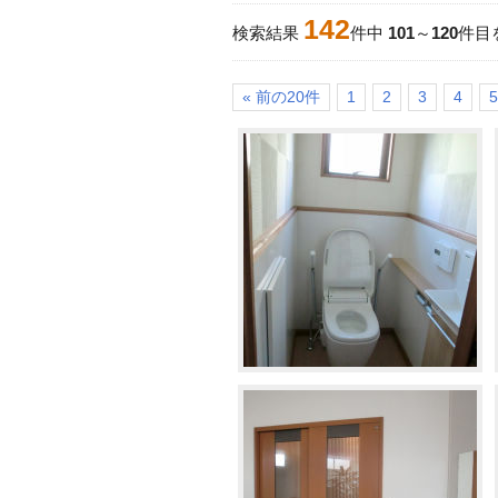
142
検索結果
件中
101
～
120
件目
« 前の20件
1
2
3
4
5