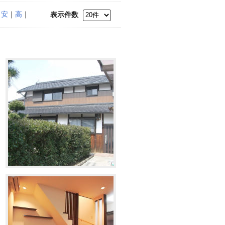
｜
安
｜
高
｜
表示件数