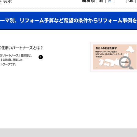
新着順
｜新｜
古
｜
予算
を表示