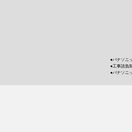
●パナソニ
●工事請負
●パナソニ