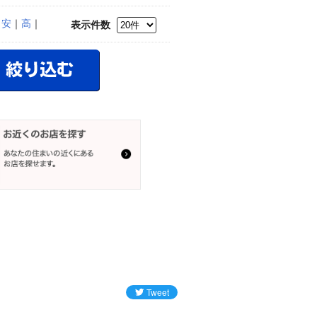
｜
安
｜
高
｜
表示件数