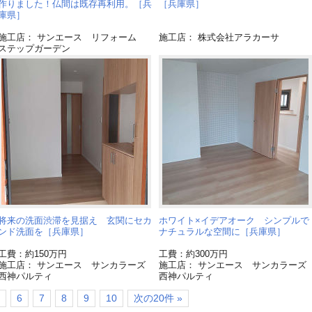
作りました！仏間は既存再利用。［兵
［兵庫県］
庫県］
施工店： サンエース リフォーム
施工店： 株式会社アラカーサ
ステップガーデン
将来の洗面渋滞を見据え 玄関にセカ
ホワイト×イデアオーク シンプルで
ンド洗面を［兵庫県］
ナチュラルな空間に［兵庫県］
工費：約150万円
工費：約300万円
施工店： サンエース サンカラーズ
施工店： サンエース サンカラーズ
西神パルティ
西神パルティ
6
7
8
9
10
次の20件 »