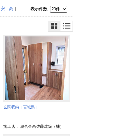
｜
安
｜
高
｜
表示件数
城
玄関収納［宮城県］
施工店： 総合企画佐藤建築（株）