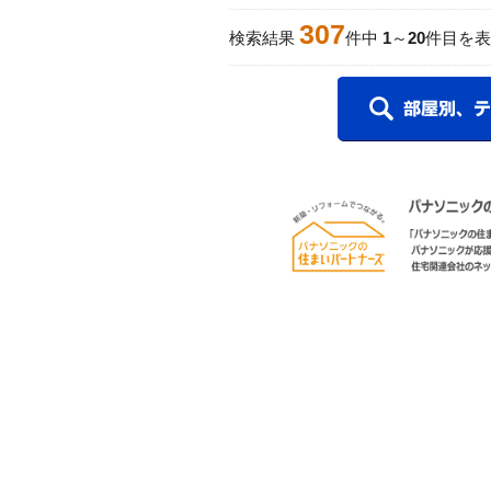
307
検索結果
件中
1
～
20
件目を表