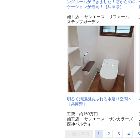
ングルームができました！窓からのロ
ケーションが最高！［兵庫県］
施工店： サンエース リフォーム
ステップガーデン
明るく清潔感あふれる水廻り空間へ
［兵庫県］
工費：約150万円
施工店： サンエース サンカラーズ
西神パルティ
« 前の20件
1
2
3
4
5