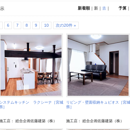
新着順
｜新｜
古
｜
予算
示
6
7
8
9
10
次の20件 »
システムキッチン ラクシーナ［宮城
リビング・壁面収納キュビオス［宮
県］
県］
施工店： 総合企画佐藤建築（株）
施工店： 総合企画佐藤建築（株）