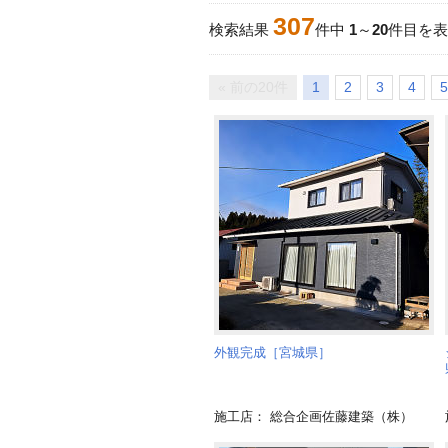
307
検索結果
件中
1
～
20
件目を表
« 前の20件
1
2
3
4
5
外観完成［宮城県］
施工店： 総合企画佐藤建築（株）