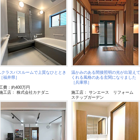
Lクラスバスルームで上質なひととき
温かみのある間接照明の光が出迎え
［福井県］
くれる風格のある玄関になりました
［兵庫県］
工費：約400万円
施工店： 株式会社カナダニ
施工店： サンエース リフォーム
ステップガーデン