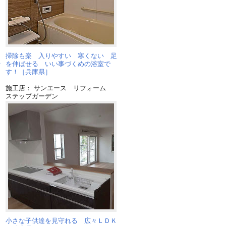
掃除も楽 入りやすい 寒くない 足
や
を伸ばせる いい事づくめの浴室で
す！［兵庫県］
施工店： サンエース リフォーム
ステップガーデン
小さな子供達を見守れる 広々ＬＤＫ