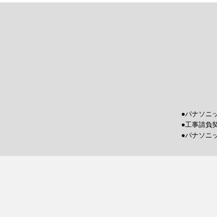
●パナソニ
●工事請負
●パナソニ