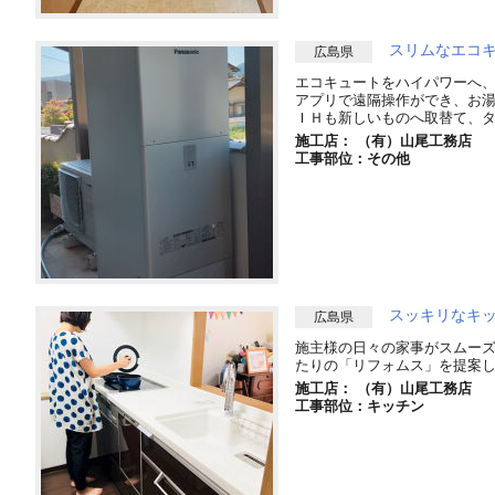
スリムなエコ
広島県
エコキュートをハイパワーへ、
アプリで遠隔操作ができ、お
ＩＨも新しいものへ取替て、
施工店： （有）山尾工務店
工事部位：その他
スッキリなキ
広島県
施主様の日々の家事がスムーズ
たりの「リフォムス」を提案
施工店： （有）山尾工務店
工事部位：キッチン