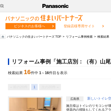
ビジネスのお客様へ
登録店様専用サイト
パナソニックの住まいパートナーズ TOP
リフォーム事例検索
検索結果
リフォーム事例「施工店別：（有）山尾
16
検索結果
件中
1
～
16
件目を表示
« 前の20件
1
次の20件 »
新しいトイレ
広島県
施主様はトイレのリモコンが
便器内の掃除もしてくれるア