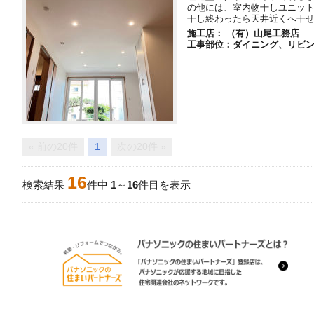
の他には、室内物干しユニッ
干し終わったら天井近くへ干
施工店： （有）山尾工務店
工事部位：ダイニング、リビ
« 前の20件
1
次の20件 »
16
検索結果
件中
1
～
16
件目を表示