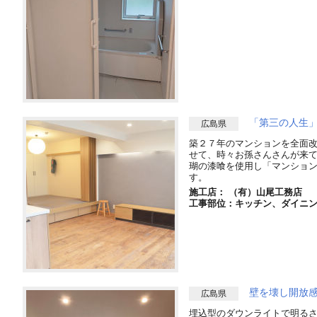
「第三の人生
広島県
築２７年のマンションを全面
せて、時々お孫さんさんが来
瑚の漆喰を使用し「マンショ
す。
施工店： （有）山尾工務店
工事部位：キッチン、ダイニ
壁を壊し開放
広島県
埋込型のダウンライトで明る