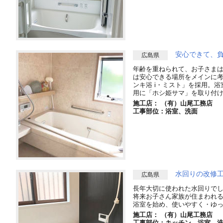
安心できて、
広島県
年齢を重ねられて、お子さま
は安心できる場所をメインに
ンキ浴 i・ミスト」を採用。
用に「ホシ姫サマ」を取り付
施工店： （有）山尾工務店
工事部位：浴室、洗面
水回りの改修
広島県
長年大切に使われた水回りで
将来お子さん家族が住まわれ
浴室を始め、使いやすく・ゆ
施工店： （有）山尾工務店
工事部位：キッチン、浴室、