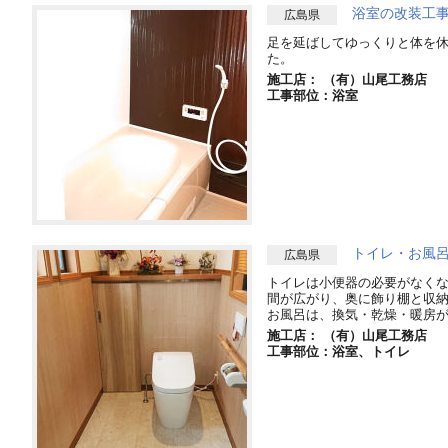
浴室の改装工
広島県
足を延ばしてゆっくりと体を
た。
施工店： （有）山尾工務店
工事部位：浴室
トイレ・お風
広島県
トイレは小便器の必要がなく
間が広がり、奥に飾り棚と収
お風呂は、換気・乾燥・暖房
施工店： （有）山尾工務店
工事部位：浴室、トイレ