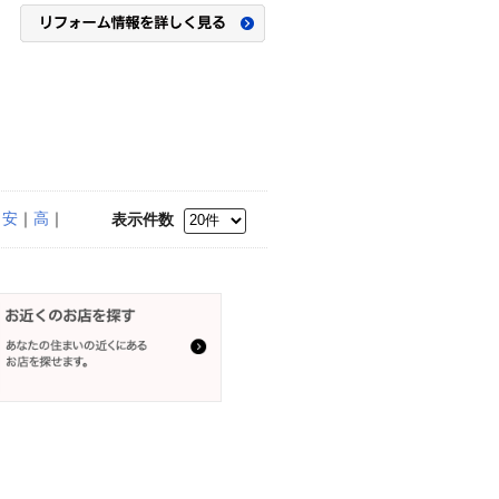
｜
安
｜
高
｜
表示件数