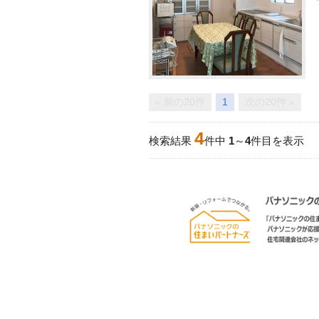
« 前の20件
1
次の20件 »
4
検索結果
件中
1
～
4
件目を表示