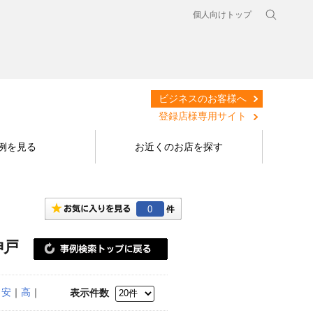
個人向けトップ
ビジネスのお客様へ
登録店様専用サイト
例を見る
お近くのお店を探す
0
神戸
｜
安
｜
高
｜
表示件数