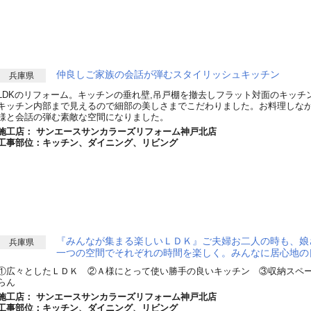
仲良しご家族の会話が弾むスタイリッシュキッチン
兵庫県
LDKのリフォーム。キッチンの垂れ壁,吊戸棚を撤去しフラット対面のキッ
キッチン内部まで見えるので細部の美しさまでこだわりました。お料理しな
様と会話の弾む素敵な空間になりました。
施工店： サンエースサンカラーズリフォーム神戸北店
工事部位：キッチン、ダイニング、リビング
『みんなが集まる楽しいＬＤＫ』ご夫婦お二人の時も、娘
兵庫県
一つの空間でそれぞれの時間を楽しく。みんなに居心地の
①広々としたＬＤＫ ②Ａ様にとって使い勝手の良いキッチン ③収納スペ
らん
施工店： サンエースサンカラーズリフォーム神戸北店
工事部位：キッチン、ダイニング、リビング