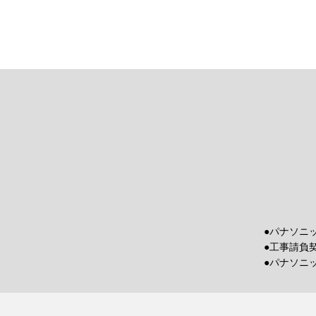
●パナソニ
●工事請負
●パナソニ