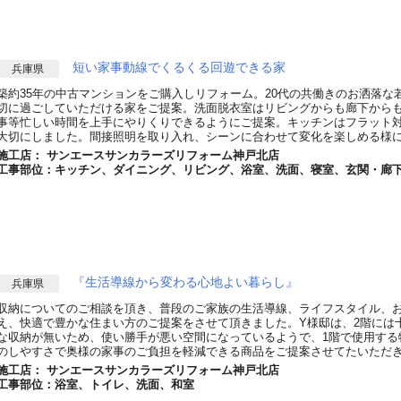
短い家事動線でくるくる回遊できる家
兵庫県
築約35年の中古マンションをご購入しリフォーム。20代の共働きのお洒落な
切に過ごしていただける家をご提案。洗面脱衣室はリビングからも廊下から
事等忙しい時間を上手にやりくりできるようにご提案。キッチンはフラット
大切にしました。間接照明を取り入れ、シーンに合わせて変化を楽しめる様
施工店： サンエースサンカラーズリフォーム神戸北店
工事部位：キッチン、ダイニング、リビング、浴室、洗面、寝室、玄関・廊
『生活導線から変わる心地よい暮らし』
兵庫県
収納についてのご相談を頂き、普段のご家族の生活導線、ライフスタイル、
え、快適で豊かな住まい方のご提案をさせて頂きました。Y様邸は、2階には
な収納が無いため、使い勝手が悪い空間になっているようで、1階で使用する
のしやすさで奥様の家事のご負担を軽減できる商品をご提案させてたいただ
施工店： サンエースサンカラーズリフォーム神戸北店
工事部位：浴室、トイレ、洗面、和室