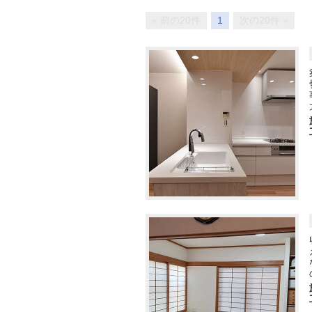
« 前の20件
1
次の20件 »