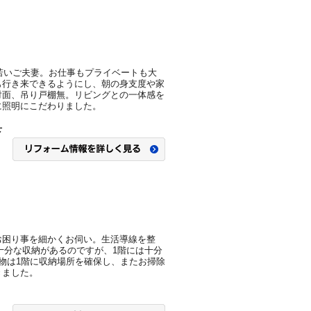
若いご夫妻。お仕事もプライベートも大
も行き来できるようにし、朝の身支度や家
対面、吊り戸棚無。リビングとの一体感を
に照明にこだわりました。
下
お困り事を細かくお伺い。生活導線を整
十分な収納があるのですが、1階には十分
物は1階に収納場所を確保し、またお掃除
きました。