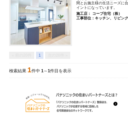
間とお施主様の生活ニーズに
イントになっています。
施工店： コープ住宅（株）
工事部位：キッチン、リビン
« 前の20件
1
次の20件 »
1
検索結果
件中
1
～
1
件目を表示