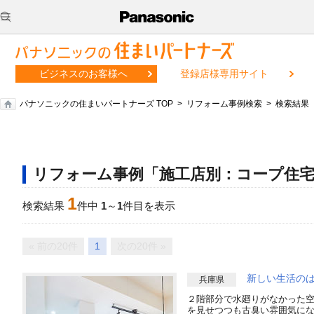
ビジネスのお客様へ
登録店様専用サイト
パナソニックの住まいパートナーズ TOP
リフォーム事例検索
検索結果
リフォーム事例「施工店別：コープ住宅
1
検索結果
件中
1
～
1
件目を表示
« 前の20件
1
次の20件 »
新しい生活の
兵庫県
２階部分で水廻りがなかった
を見せつつも古臭い雰囲気に