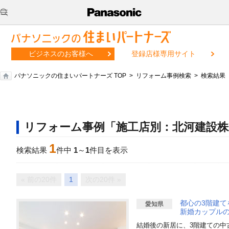
ビジネスのお客様へ
登録店様専用サイト
パナソニックの住まいパートナーズ TOP
リフォーム事例検索
検索結果
リフォーム事例「施工店別：北河建設株
1
検索結果
件中
1
～
1
件目を表示
« 前の20件
1
次の20件 »
都心の3階建て
愛知県
新婚カップル
結婚後の新居に、3階建ての中