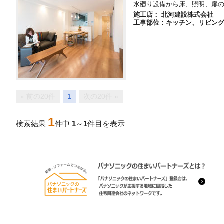
水廻り設備から床、照明、扉
施工店： 北河建設株式会社
工事部位：キッチン、リビン
« 前の20件
1
次の20件 »
1
検索結果
件中
1
～
1
件目を表示