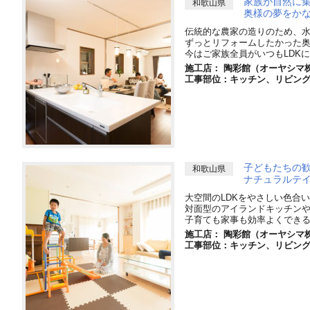
家族が自然に集
和歌山県
奥様の夢をか
伝統的な農家の造りのため、水
ずっとリフォームしたかった奥
今はご家族全員がいつもLDK
施工店： 陶彩館（オーヤシマ
工事部位：キッチン、リビン
子どもたちの
和歌山県
ナチュラルテイ
大空間のLDKをやさしい色合
対面型のアイランドキッチン
子育ても家事も効率よくでき
施工店： 陶彩館（オーヤシマ
工事部位：キッチン、リビン