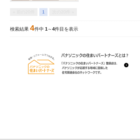
« 前の20件
1
次の20件 »
4
検索結果
件中
1
～
4
件目を表示