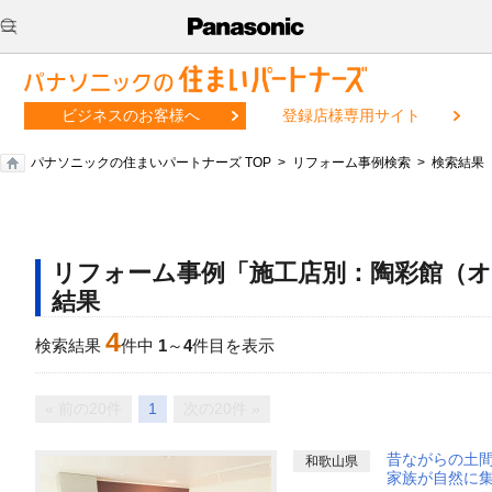
ビジネスのお客様へ
登録店様専用サイト
パナソニックの住まいパートナーズ TOP
リフォーム事例検索
検索結果
リフォーム事例「施工店別：陶彩館（オ
結果
4
検索結果
件中
1
～
4
件目を表示
« 前の20件
1
次の20件 »
昔ながらの土
和歌山県
家族が自然に