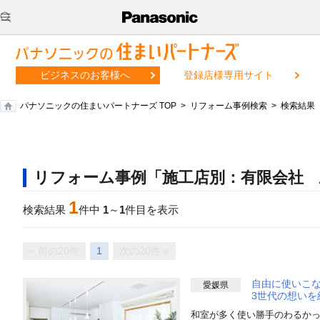
ビジネスのお客様へ
登録店様専用サイト
パナソニックの住まいパートナーズ TOP
リフォーム事例検索
検索結果
リフォーム事例「施工店別：有限会社 
1
検索結果
件中
1
～
1
件目を表示
« 前の20件
1
次の20件 »
自由に使いこ
愛媛県
3世代の想いを
和室が多く使い勝手のわるか