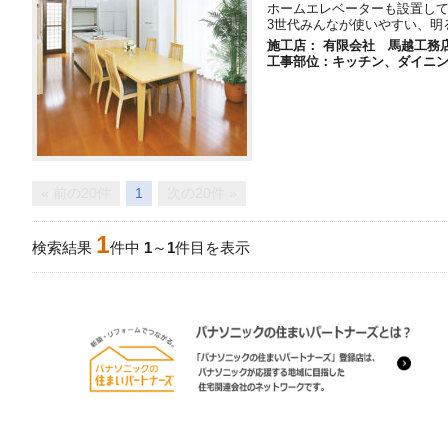
ホームエレベーターも設置し
3世代みんなが使いやすい、明
施工店： 有限会社 馬越工務
工事部位：キッチン、ダイニ
« 前の20件
1
次の20件 »
1
検索結果
件中
1
～
1
件目を表示