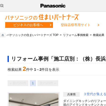
ビジネスのお客様へ
登録店様専用サイト
パナソニックの住まいパートナーズ TOP
リフォーム事例検索
検索結果
リフォーム事例「施工店別：（株）長浜
2
検索結果
件中
1
～
2
件目を表示
« 前の20件
1
次の20件 »
３世代が集え
兵庫県
ダイニングキッチンのリフォ
規のアイランドキッチンとカ