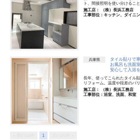
ト、間接照明を使い分けるこ
施工店： （株）長浜工務店
工事部位：キッチン、ダイニ
タイル貼りで
兵庫県
お風呂も洗面
安心して入浴
長年、使ってこられたタイル
リフォーム。温度や段差のバリ
施工店： （株）長浜工務店
工事部位：浴室、洗面、和室
« 前の20件
1
次の20件 »