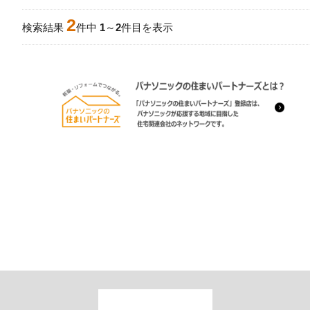
2
検索結果
件中
1
～
2
件目を表示