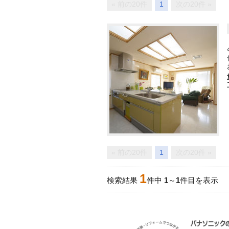
« 前の20件
1
次の20件 »
« 前の20件
1
次の20件 »
1
検索結果
件中
1
～
1
件目を表示