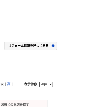
｜安｜
高
｜
表示件数