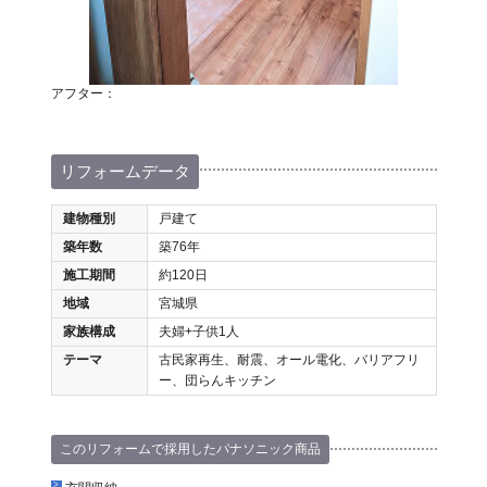
アフター：
リフォームデータ
建物種別
戸建て
築年数
築76年
施工期間
約120日
地域
宮城県
家族構成
夫婦+子供1人
テーマ
古民家再生、耐震、オール電化、バリアフリ
ー、団らんキッチン
このリフォームで採用したパナソニック商品