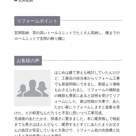
玄関収納
リフォームポイント
玄関収納、背の高いトールユニットでたくさん収納し、腰までの
ローユニットで玄関の飾り棚に
お客様の声
はじめは建て替えも検討していたんだけ
ど、工務店の担当者からリフォーム工事
でも新築同様にできるし、新築より価格
もおさえられるし、リフォームの補助金
の種類も豊富にあると説明を受けてリフ
ォームにした。家は性能が大事で、あた
たかい家にリフォームしますと提案を受
けた。どの程度なんだろうと不安に思いつつ工事完成。
完成後のあたたかさ、快適さに驚きました。冬に暖房無しで朝起
きても寒さはほとんどなく、暖房するとすぐにあたたまりお父さ
んの血圧が安定していると大喜びで、リフォーム前の光熱費と比