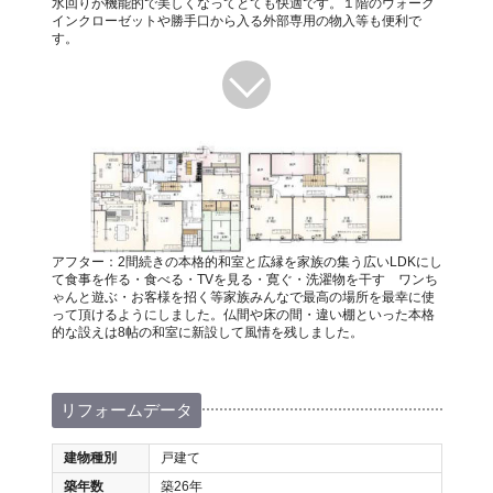
水回りが機能的で美しくなってとても快適です。１階のウォーク
インクローゼットや勝手口から入る外部専用の物入等も便利で
す。
アフター：2間続きの本格的和室と広縁を家族の集う広いLDKにし
て食事を作る・食べる・TVを見る・寛ぐ・洗濯物を干す ワンち
ゃんと遊ぶ・お客様を招く等家族みんなで最高の場所を最幸に使
って頂けるようにしました。仏間や床の間・違い棚といった本格
的な設えは8帖の和室に新設して風情を残しました。
リフォームデータ
建物種別
戸建て
築年数
築26年