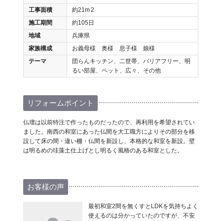
工事面積
約21m
2
施工期間
約105日
地域
兵庫県
家族構成
お義母様 奥様 息子様 娘様
テーマ
団らんキッチン、二世帯、バリアフリー、明
るい部屋、ペット、広々、その他
リフォームポイント
仏壇は以前特注で作ったものだったので、再利用を希望されてい
ました。南西の和室にあった仏間を大工職方によりその部分を移
設して床の間・違い棚・仏間を新設し、本格的な和室を新設。壁
は明るめの珪藻土仕上げとし明るく風格のある和室とした。
お客様の声
最初和室2間を無くすとLDKを気持ちよく
使えるのは分かっていたのですが、不安