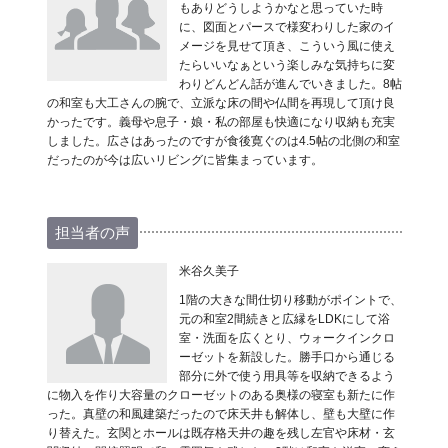
もありどうしようかなと思っていた時
に、図面とパースで様変わりした家のイ
メージを見せて頂き、こういう風に使え
たらいいなぁという楽しみな気持ちに変
わりどんどん話が進んでいきました。8帖
の和室も大工さんの腕で、立派な床の間や仏間を再現して頂け良
かったです。義母や息子・娘・私の部屋も快適になり収納も充実
しました。広さはあったのですが食後寛ぐのは4.5帖の北側の和室
だったのが今は広いリビングに皆集まっています。
担当者の声
米谷久美子
1階の大きな間仕切り移動がポイントで、
元の和室2間続きと広縁をLDKにして浴
室・洗面を広くとり、ウォークインクロ
ーゼットを新設した。勝手口から通じる
部分に外で使う用具等を収納できるよう
に物入を作り大容量のクローゼットのある奥様の寝室も新たに作
った。真壁の和風建築だったので床天井も解体し、壁も大壁に作
り替えた。玄関とホールは既存格天井の趣を残し左官や床材・玄