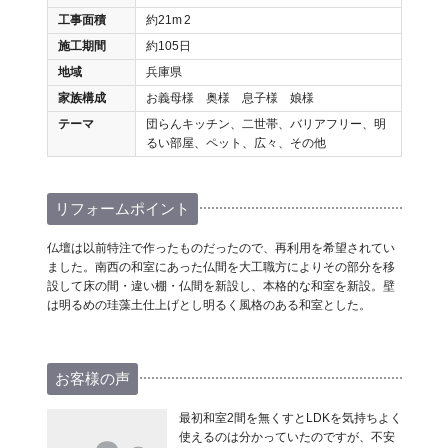
工事面積
約21m
2
施工期間
約105日
地域
兵庫県
家族構成
お義母様 奥様 息子様 娘様
テーマ
団らんキッチン、二世帯、バリアフリー、明
るい部屋、ペット、広々、その他
リフォームポイント
仏壇は以前特注で作ったものだったので、再利用を希望されてい
ました。南西の和室にあった仏間を大工職方によりその部分を移
設して床の間・違い棚・仏間を新設し、本格的な和室を新設。壁
は明るめの珪藻土仕上げとし明るく風格のある和室とした。
お客様の声
最初和室2間を無くすとLDKを気持ちよく
使えるのは分かっていたのですが、不安