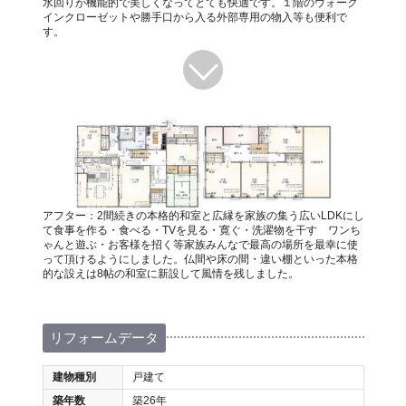
水回りが機能的で美しくなってとても快適です。１階のウォーク
インクローゼットや勝手口から入る外部専用の物入等も便利で
す。
アフター：2間続きの本格的和室と広縁を家族の集う広いLDKにし
て食事を作る・食べる・TVを見る・寛ぐ・洗濯物を干す ワンち
ゃんと遊ぶ・お客様を招く等家族みんなで最高の場所を最幸に使
って頂けるようにしました。仏間や床の間・違い棚といった本格
的な設えは8帖の和室に新設して風情を残しました。
リフォームデータ
建物種別
戸建て
築年数
築26年