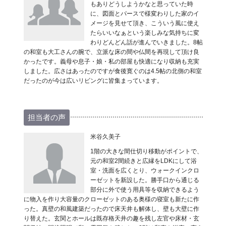
もありどうしようかなと思っていた時
に、図面とパースで様変わりした家のイ
メージを見せて頂き、こういう風に使え
たらいいなぁという楽しみな気持ちに変
わりどんどん話が進んでいきました。8帖
の和室も大工さんの腕で、立派な床の間や仏間を再現して頂け良
かったです。義母や息子・娘・私の部屋も快適になり収納も充実
しました。広さはあったのですが食後寛ぐのは4.5帖の北側の和室
だったのが今は広いリビングに皆集まっています。
担当者の声
米谷久美子
1階の大きな間仕切り移動がポイントで、
元の和室2間続きと広縁をLDKにして浴
室・洗面を広くとり、ウォークインクロ
ーゼットを新設した。勝手口から通じる
部分に外で使う用具等を収納できるよう
に物入を作り大容量のクローゼットのある奥様の寝室も新たに作
った。真壁の和風建築だったので床天井も解体し、壁も大壁に作
り替えた。玄関とホールは既存格天井の趣を残し左官や床材・玄