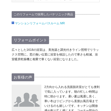
このリフォームで採用したパナソニック商品
マンションリフォームバスルーム MR
リフォームポイント
広々とした1618の浴室は、美泡湯と調光付きライン照明でリラッ
クス空間に。窓の無い位置に浴室を移設したので寒さも軽減、浴
室暖房乾燥機と相乗で寒くない浴室になりました。
お客様の声
2方向から入れる洗面脱衣室がとても便利
で気に入っています。朝の忙しい時間は
特に助かります。暑い夏は風通し良く、
寒い冬はリビングから直接お風呂場まで
いけるのも嬉しいです。キッチンは開放
感が有り広く感じます。コーナー部分の