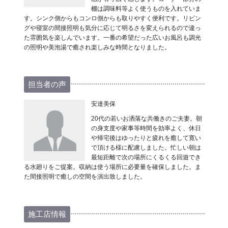
棚は調味料等よく使うものを入れていま
す。シンク側からもコンロ側からも取りやすく便利です。リビン
グや寝室の間接照明も気分に応じて明るさを変えられるので違っ
た雰囲気を楽しんでいます。一番の希望だった広いお風呂も調光
の照明や美泡湯で癒され楽しみな時間となりました。
担当者の声
安達美保
20代の若いお洒落な共働きのご夫妻。朝
の身支度や家事等時間を効率よく、休日
や帰宅後はゆったりと疲れを癒して寛い
で頂ける様に配慮しました。忙しい朝は
最短距離で次の場所にくるくる回遊でき
る水廻りをご提案。収納は使う場所に必要量を確保しました。ま
た間接照明で癒しの空間を演出致しました。
施工店情報