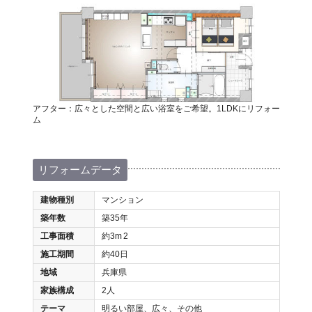
アフター：広々とした空間と広い浴室をご希望。1LDKにリフォー
ム
リフォームデータ
建物種別
マンション
築年数
築35年
工事面積
約3m
2
施工期間
約40日
地域
兵庫県
家族構成
2人
テーマ
明るい部屋、広々、その他